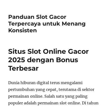
Panduan Slot Gacor
Terpercaya untuk Menang
Konsisten
Situs Slot Online Gacor
2025 dengan Bonus
Terbesar
Dunia hiburan digital terus mengalami
pertumbuhan yang cepat, terutama di sektor
permainan online. Salah satu yang paling
populer adalah permainan slot online. Di tahun