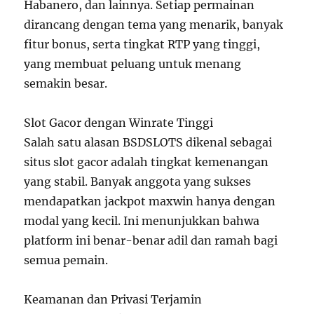
Habanero, dan lainnya. Setiap permainan
dirancang dengan tema yang menarik, banyak
fitur bonus, serta tingkat RTP yang tinggi,
yang membuat peluang untuk menang
semakin besar.
Slot Gacor dengan Winrate Tinggi
Salah satu alasan BSDSLOTS dikenal sebagai
situs slot gacor adalah tingkat kemenangan
yang stabil. Banyak anggota yang sukses
mendapatkan jackpot maxwin hanya dengan
modal yang kecil. Ini menunjukkan bahwa
platform ini benar-benar adil dan ramah bagi
semua pemain.
Keamanan dan Privasi Terjamin