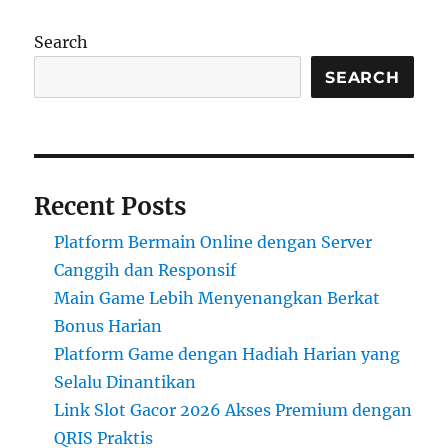
Search
SEARCH
Recent Posts
Platform Bermain Online dengan Server
Canggih dan Responsif
Main Game Lebih Menyenangkan Berkat
Bonus Harian
Platform Game dengan Hadiah Harian yang
Selalu Dinantikan
Link Slot Gacor 2026 Akses Premium dengan
QRIS Praktis