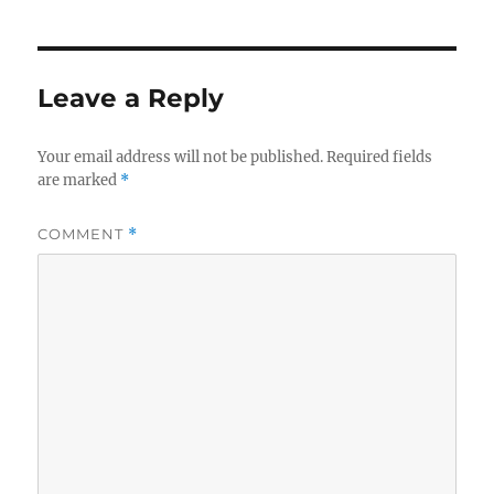
Leave a Reply
Your email address will not be published.
Required fields
are marked
*
COMMENT
*