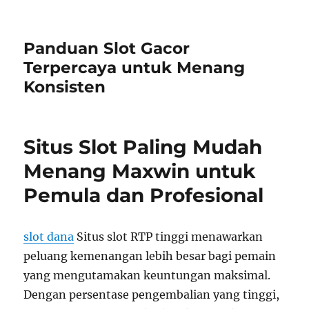
Panduan Slot Gacor
Terpercaya untuk Menang
Konsisten
Situs Slot Paling Mudah
Menang Maxwin untuk
Pemula dan Profesional
slot dana
Situs slot RTP tinggi menawarkan
peluang kemenangan lebih besar bagi pemain
yang mengutamakan keuntungan maksimal.
Dengan persentase pengembalian yang tinggi,