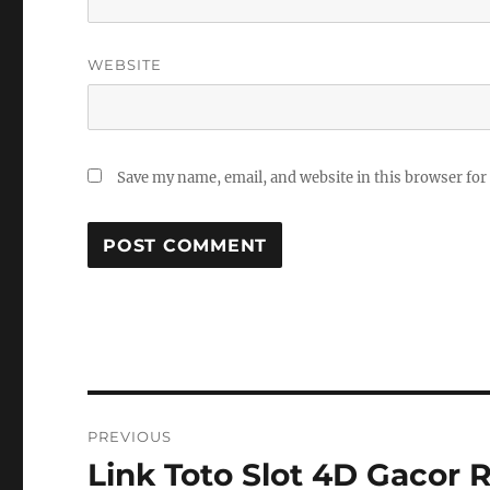
WEBSITE
Save my name, email, and website in this browser for
Post
PREVIOUS
navigation
Link Toto Slot 4D Gacor 
Previous