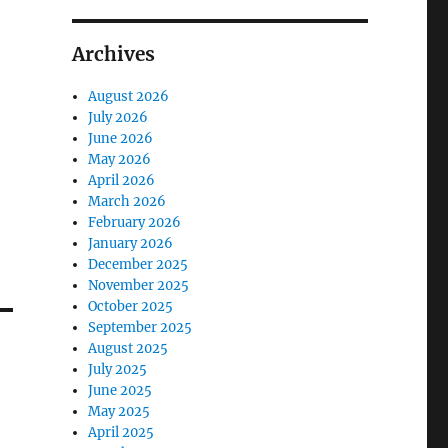
Archives
August 2026
July 2026
June 2026
May 2026
April 2026
March 2026
February 2026
January 2026
December 2025
November 2025
October 2025
September 2025
August 2025
July 2025
June 2025
May 2025
April 2025