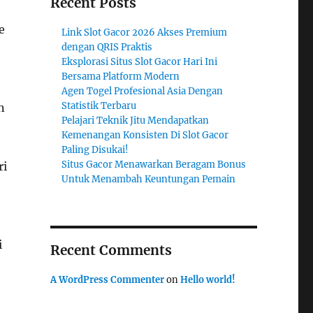
Recent Posts
e
Link Slot Gacor 2026 Akses Premium
dengan QRIS Praktis
Eksplorasi Situs Slot Gacor Hari Ini
Bersama Platform Modern
Agen Togel Profesional Asia Dengan
Statistik Terbaru
n
Pelajari Teknik Jitu Mendapatkan
Kemenangan Konsisten Di Slot Gacor
Paling Disukai!
Situs Gacor Menawarkan Beragam Bonus
ri
Untuk Menambah Keuntungan Pemain
i
Recent Comments
A WordPress Commenter
on
Hello world!