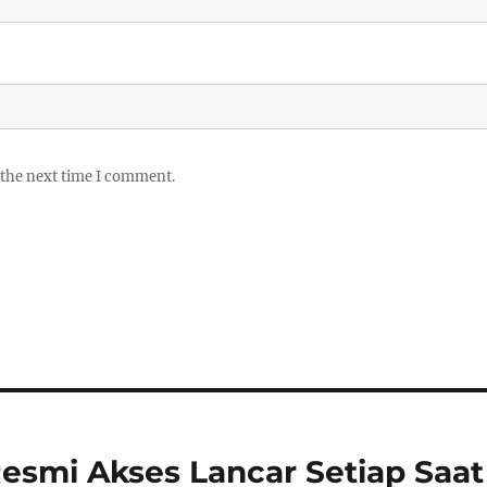
 the next time I comment.
Resmi Akses Lancar Setiap Saat