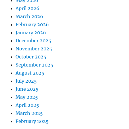
May 2026
April 2026
March 2026
February 2026
January 2026
December 2025
November 2025
October 2025
September 2025
August 2025
July 2025
June 2025
May 2025
April 2025
March 2025
February 2025