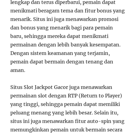
lengkap dan terus diperbarui, pemain dapat
menikmati beragam tema dan fitur bonus yang
menarik. Situs ini juga menawarkan promosi
dan bonus yang menarik bagi para pemain
baru, sehingga mereka dapat menikmati
permainan dengan lebih banyak kesempatan.
Dengan sistem keamanan yang terjamin,
pemain dapat bermain dengan tenang dan
aman.
Situs Slot Jackpot Gacor juga menawarkan
permainan slot dengan RTP (Return to Player)
yang tinggi, sehingga pemain dapat memiliki
peluang menang yang lebih besar. Selain itu,
situs ini juga menawarkan fitur auto-spin yang
memungkinkan pemain untuk bermain secara