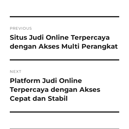
Post
PREVIOUS
navigation
Situs Judi Online Terpercaya
Previous
post:
dengan Akses Multi Perangkat
NEXT
Platform Judi Online
Next
post:
Terpercaya dengan Akses
Cepat dan Stabil