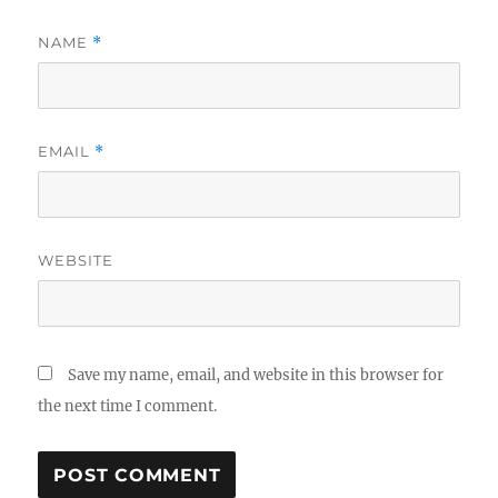
NAME
*
EMAIL
*
WEBSITE
Save my name, email, and website in this browser for
the next time I comment.