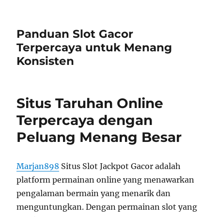
Panduan Slot Gacor
Terpercaya untuk Menang
Konsisten
Situs Taruhan Online
Terpercaya dengan
Peluang Menang Besar
Marjan898
Situs Slot Jackpot Gacor adalah
platform permainan online yang menawarkan
pengalaman bermain yang menarik dan
menguntungkan. Dengan permainan slot yang