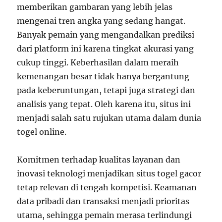
memberikan gambaran yang lebih jelas
mengenai tren angka yang sedang hangat.
Banyak pemain yang mengandalkan prediksi
dari platform ini karena tingkat akurasi yang
cukup tinggi. Keberhasilan dalam meraih
kemenangan besar tidak hanya bergantung
pada keberuntungan, tetapi juga strategi dan
analisis yang tepat. Oleh karena itu, situs ini
menjadi salah satu rujukan utama dalam dunia
togel online.
Komitmen terhadap kualitas layanan dan
inovasi teknologi menjadikan situs togel gacor
tetap relevan di tengah kompetisi. Keamanan
data pribadi dan transaksi menjadi prioritas
utama, sehingga pemain merasa terlindungi