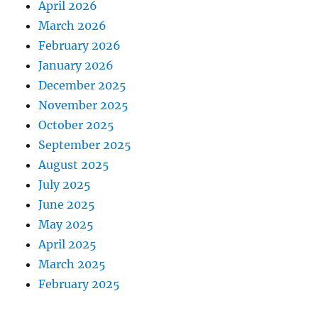
April 2026
March 2026
February 2026
January 2026
December 2025
November 2025
October 2025
September 2025
August 2025
July 2025
June 2025
May 2025
April 2025
March 2025
February 2025