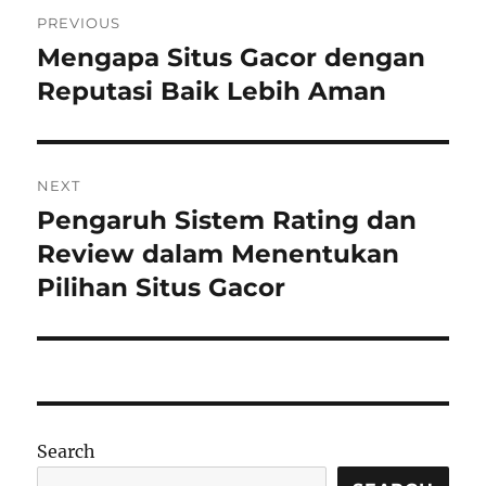
Post
PREVIOUS
navigation
Mengapa Situs Gacor dengan
Previous
post:
Reputasi Baik Lebih Aman
NEXT
Pengaruh Sistem Rating dan
Next
post:
Review dalam Menentukan
Pilihan Situs Gacor
Search