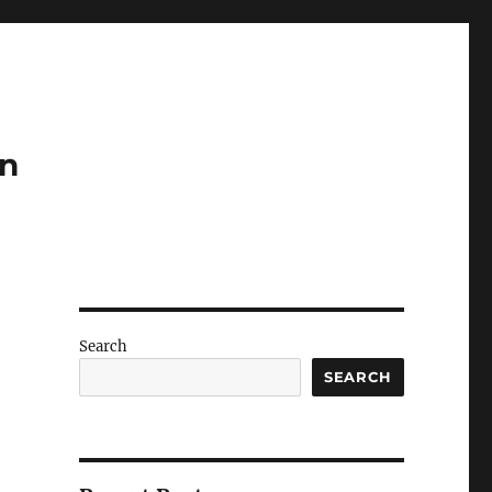
en
Search
SEARCH