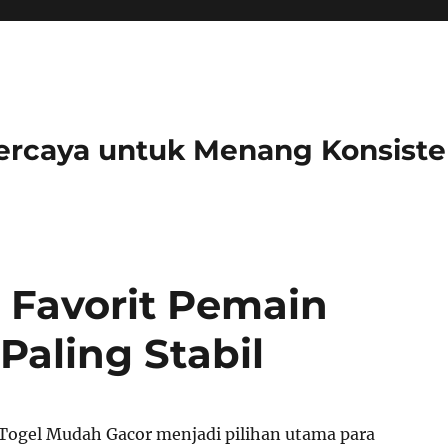
percaya untuk Menang Konsist
i Favorit Pemain
Paling Stabil
Togel Mudah Gacor menjadi pilihan utama para