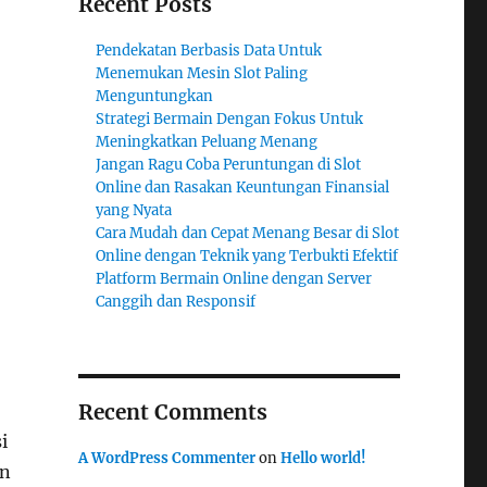
Recent Posts
Pendekatan Berbasis Data Untuk
Menemukan Mesin Slot Paling
Menguntungkan
Strategi Bermain Dengan Fokus Untuk
Meningkatkan Peluang Menang
Jangan Ragu Coba Peruntungan di Slot
Online dan Rasakan Keuntungan Finansial
yang Nyata
Cara Mudah dan Cepat Menang Besar di Slot
Online dengan Teknik yang Terbukti Efektif
Platform Bermain Online dengan Server
Canggih dan Responsif
Recent Comments
i
A WordPress Commenter
on
Hello world!
an