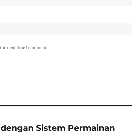
 the next time I comment.
ik dengan Sistem Permainan