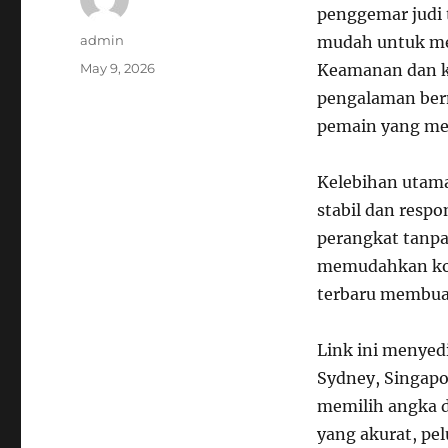
penggemar judi 
Author
admin
mudah untuk me
Posted
May 9, 2026
Keamanan dan k
on
pengalaman ber
pemain yang me
Kelebihan utama
stabil dan resp
perangkat tanpa 
memudahkan kom
terbaru membua
Link ini menyedi
Sydney, Singapo
memilih angka d
yang akurat, pe