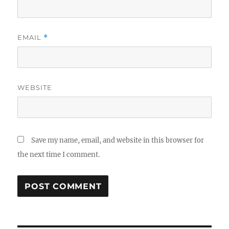
EMAIL
*
WEBSITE
Save my name, email, and website in this browser for
the next time I comment.