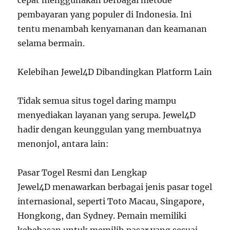
cepat menggunakan berbagai metode
pembayaran yang populer di Indonesia. Ini
tentu menambah kenyamanan dan keamanan
selama bermain.
Kelebihan Jewel4D Dibandingkan Platform Lain
Tidak semua situs togel daring mampu
menyediakan layanan yang serupa. Jewel4D
hadir dengan keunggulan yang membuatnya
menonjol, antara lain:
Pasar Togel Resmi dan Lengkap
Jewel4D menawarkan berbagai jenis pasar togel
internasional, seperti Toto Macau, Singapore,
Hongkong, dan Sydney. Pemain memiliki