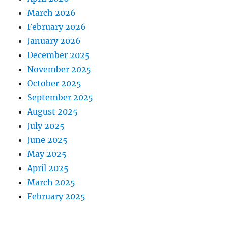
March 2026
February 2026
January 2026
December 2025
November 2025
October 2025
September 2025
August 2025
July 2025
June 2025
May 2025
April 2025
March 2025
February 2025