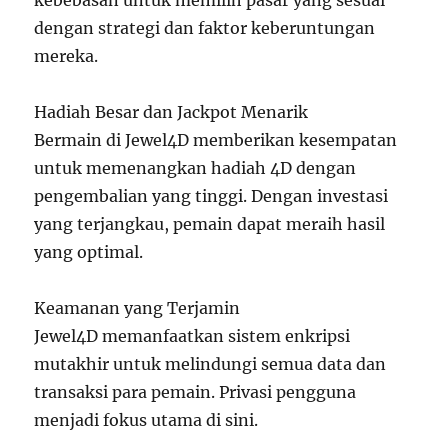
kebebasan untuk memilih pasar yang sesuai
dengan strategi dan faktor keberuntungan
mereka.
Hadiah Besar dan Jackpot Menarik
Bermain di Jewel4D memberikan kesempatan
untuk memenangkan hadiah 4D dengan
pengembalian yang tinggi. Dengan investasi
yang terjangkau, pemain dapat meraih hasil
yang optimal.
Keamanan yang Terjamin
Jewel4D memanfaatkan sistem enkripsi
mutakhir untuk melindungi semua data dan
transaksi para pemain. Privasi pengguna
menjadi fokus utama di sini.