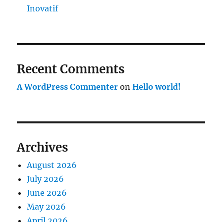
Inovatif
Recent Comments
A WordPress Commenter
on
Hello world!
Archives
August 2026
July 2026
June 2026
May 2026
April 2026