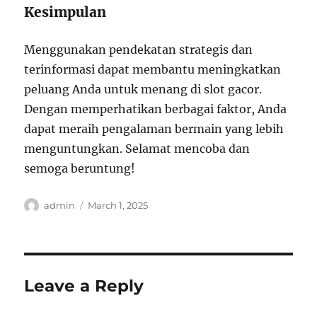
Kesimpulan
Menggunakan pendekatan strategis dan
terinformasi dapat membantu meningkatkan
peluang Anda untuk menang di slot gacor.
Dengan memperhatikan berbagai faktor, Anda
dapat meraih pengalaman bermain yang lebih
menguntungkan. Selamat mencoba dan
semoga beruntung!
Author
Posted
admin
March 1, 2025
on
Leave a Reply