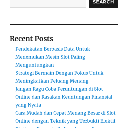
SEARCH
Recent Posts
Pendekatan Berbasis Data Untuk
Menemukan Mesin Slot Paling
Menguntungkan
Strategi Bermain Dengan Fokus Untuk
Meningkatkan Peluang Menang
Jangan Ragu Coba Peruntungan di Slot
Online dan Rasakan Keuntungan Finansial
yang Nyata
Cara Mudah dan Cepat Menang Besar di Slot
Online dengan Teknik yang Terbukti Efektif