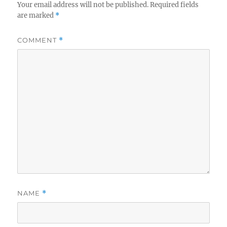
Your email address will not be published.
Required fields
are marked
*
COMMENT
*
NAME
*