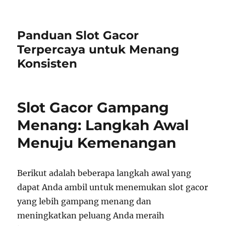
Panduan Slot Gacor
Terpercaya untuk Menang
Konsisten
Slot Gacor Gampang
Menang: Langkah Awal
Menuju Kemenangan
Berikut adalah beberapa langkah awal yang
dapat Anda ambil untuk menemukan slot gacor
yang lebih gampang menang dan
meningkatkan peluang Anda meraih