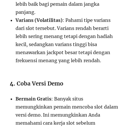
lebih baik bagi pemain dalam jangka
panjang.
Varians (Volatilitas)
: Pahami tipe varians
dari slot tersebut. Varians rendah berarti
lebih sering menang tetapi dengan hadiah
kecil, sedangkan varians tinggi bisa
menawarkan jackpot besar tetapi dengan
frekuensi menang yang lebih rendah.
4.
Coba Versi Demo
Bermain Gratis
: Banyak situs
memungkinkan pemain mencoba slot dalam
versi demo. Ini memungkinkan Anda
memahami cara kerja slot sebelum