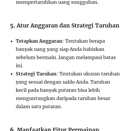
mempertaruhkan uang sungguhan.
5.
Atur Anggaran dan Strategi Taruhan
Tetapkan Anggaran
: Tentukan berapa
banyak uang yang siap Anda habiskan
sebelum bermain. Jangan melampaui batas
ini.
Strategi Taruhan
: Tentukan ukuran taruhan
yang sesuai dengan saldo Anda. Taruhan
kecil pada banyak putaran bisa lebih
menguntungkan daripada taruhan besar
dalam satu putaran.
6.
Manfaatkan Fitur Permainan