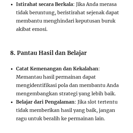
Istirahat secara Berkala
: Jika Anda merasa
tidak beruntung, beristirahat sejenak dapat
membantu menghindari keputusan buruk
akibat emosi.
8.
Pantau Hasil dan Belajar
Catat Kemenangan dan Kekalahan
:
Memantau hasil permainan dapat
mengidentifikasi pola dan membantu Anda
mengembangkan strategi yang lebih baik.
Belajar dari Pengalaman
: Jika slot tertentu
tidak memberikan hasil yang baik, jangan
ragu untuk beralih ke permainan lain.