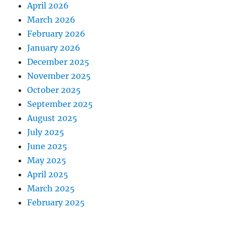
April 2026
March 2026
February 2026
January 2026
December 2025
November 2025
October 2025
September 2025
August 2025
July 2025
June 2025
May 2025
April 2025
March 2025
February 2025