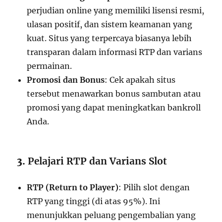
perjudian online yang memiliki lisensi resmi,
ulasan positif, dan sistem keamanan yang
kuat. Situs yang terpercaya biasanya lebih
transparan dalam informasi RTP dan varians
permainan.
Promosi dan Bonus
: Cek apakah situs
tersebut menawarkan bonus sambutan atau
promosi yang dapat meningkatkan bankroll
Anda.
3.
Pelajari RTP dan Varians Slot
RTP (Return to Player)
: Pilih slot dengan
RTP yang tinggi (di atas 95%). Ini
menunjukkan peluang pengembalian yang