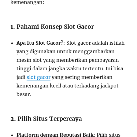
kemenangan:
1.
Pahami Konsep Slot Gacor
Apa Itu Slot Gacor?
: Slot gacor adalah istilah
yang digunakan untuk menggambarkan
mesin slot yang memberikan pembayaran
tinggi dalam jangka waktu tertentu. Ini bisa
jadi
slot gacor
yang sering memberikan
kemenangan kecil atau terkadang jackpot
besar.
2.
Pilih Situs Terpercaya
Platform dengan Reputasi Baik
: Pilih situs