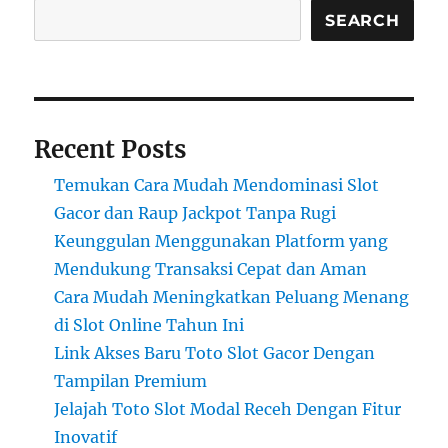
SEARCH
Recent Posts
Temukan Cara Mudah Mendominasi Slot
Gacor dan Raup Jackpot Tanpa Rugi
Keunggulan Menggunakan Platform yang
Mendukung Transaksi Cepat dan Aman
Cara Mudah Meningkatkan Peluang Menang
di Slot Online Tahun Ini
Link Akses Baru Toto Slot Gacor Dengan
Tampilan Premium
Jelajah Toto Slot Modal Receh Dengan Fitur
Inovatif