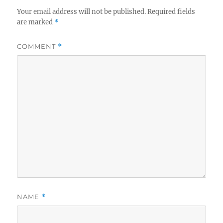
Your email address will not be published.
Required fields
are marked
*
COMMENT
*
NAME
*