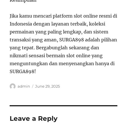
Kesimpulan
Jika kamu mencari platform slot online resmi di
Indonesia dengan layanan terbaik, koleksi
permainan yang paling lengkap, dan sistem
transaksi yang aman, SURGA898 adalah pilihan
yang tepat. Bergabunglah sekarang dan
nikmati sensasi bermain slot online yang
menguntungkan dan menyenangkan hanya di
SURGA898!
Author
Posted
admin
June 29, 2025
on
Leave a Reply