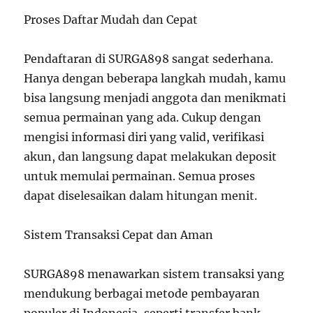
Proses Daftar Mudah dan Cepat
Pendaftaran di SURGA898 sangat sederhana.
Hanya dengan beberapa langkah mudah, kamu
bisa langsung menjadi anggota dan menikmati
semua permainan yang ada. Cukup dengan
mengisi informasi diri yang valid, verifikasi
akun, dan langsung dapat melakukan deposit
untuk memulai permainan. Semua proses
dapat diselesaikan dalam hitungan menit.
Sistem Transaksi Cepat dan Aman
SURGA898 menawarkan sistem transaksi yang
mendukung berbagai metode pembayaran