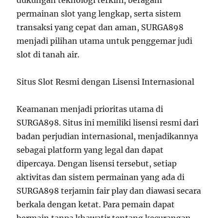
dukungan teknologi terkini, beragam
permainan slot yang lengkap, serta sistem
transaksi yang cepat dan aman, SURGA898
menjadi pilihan utama untuk penggemar judi
slot di tanah air.
Situs Slot Resmi dengan Lisensi Internasional
Keamanan menjadi prioritas utama di
SURGA898. Situs ini memiliki lisensi resmi dari
badan perjudian internasional, menjadikannya
sebagai platform yang legal dan dapat
dipercaya. Dengan lisensi tersebut, setiap
aktivitas dan sistem permainan yang ada di
SURGA898 terjamin fair play dan diawasi secara
berkala dengan ketat. Para pemain dapat