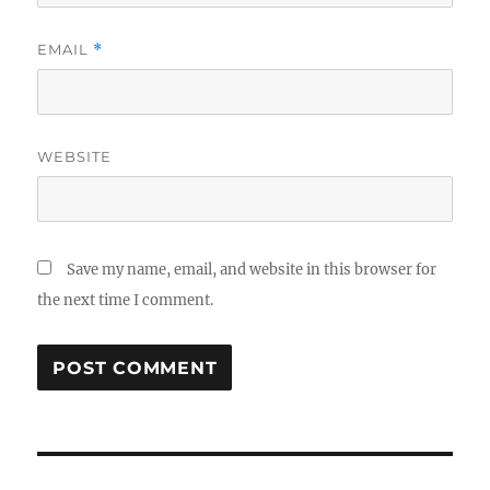
EMAIL
*
WEBSITE
Save my name, email, and website in this browser for
the next time I comment.
Post