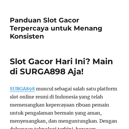
Panduan Slot Gacor
Terpercaya untuk Menang
Konsisten
Slot Gacor Hari Ini? Main
di SURGA898 Aja!
SURGA898
muncul sebagai salah satu platform
slot online resmi di Indonesia yang telah
memenangkan kepercayaan ribuan pemain
untuk pengalaman bermain yang aman,
menyenangkan, dan menguntungkan. Dengan