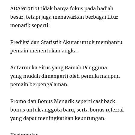
ADAMTOTO tidak hanya fokus pada hadiah
besar, tetapi juga menawarkan berbagai fitur
menarik seperti:
Prediksi dan Statistik Akurat untuk membantu
pemain menentukan angka.
Antarmuka Situs yang Ramah Pengguna
yang mudah dimengerti oleh pemula maupun
pemain berpengalaman.
Promo dan Bonus Menarik seperti cashback,
bonus untuk anggota baru, serta bonus referral
yang dapat meningkatkan keuntungan.