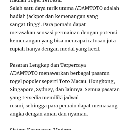
Hadiah Togel Terbesar
Salah satu daya tarik utama ADAMTOTO adalah
hadiah jackpot dan kemenangan yang
sangat tinggi. Para pemain dapat
merasakan sensasi permainan dengan potensi
kemenangan yang bisa mencapai ratusan juta
rupiah hanya dengan modal yang kecil.
Pasaran Lengkap dan Terpercaya
ADAMTOTO menawarkan berbagai pasaran
togel populer seperti Toto Macau, Hongkong,
Singapore, Sydney, dan lainnya. Semua pasaran
yang tersedia memiliki jadwal
resmi, sehingga para pemain dapat memasang
angka dengan aman dan nyaman.