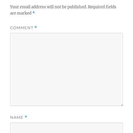
Your email address will not be published.
Required fields
are marked
*
COMMENT
*
NAME
*