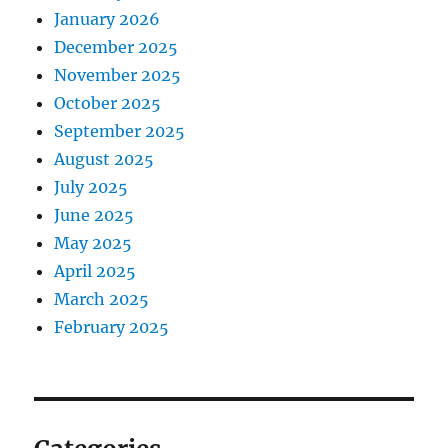
January 2026
December 2025
November 2025
October 2025
September 2025
August 2025
July 2025
June 2025
May 2025
April 2025
March 2025
February 2025