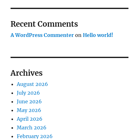
Recent Comments
A WordPress Commenter
on
Hello world!
Archives
August 2026
July 2026
June 2026
May 2026
April 2026
March 2026
February 2026