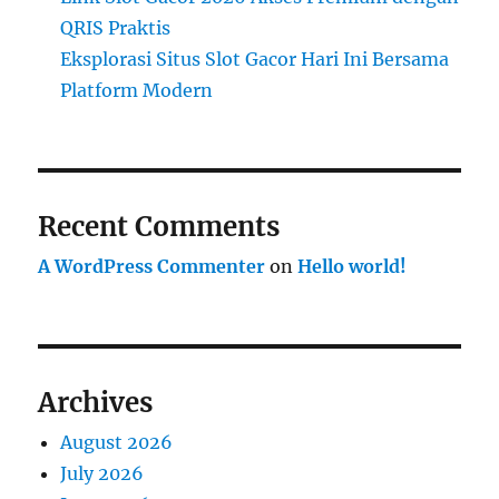
QRIS Praktis
Eksplorasi Situs Slot Gacor Hari Ini Bersama
Platform Modern
Recent Comments
A WordPress Commenter
on
Hello world!
Archives
August 2026
July 2026