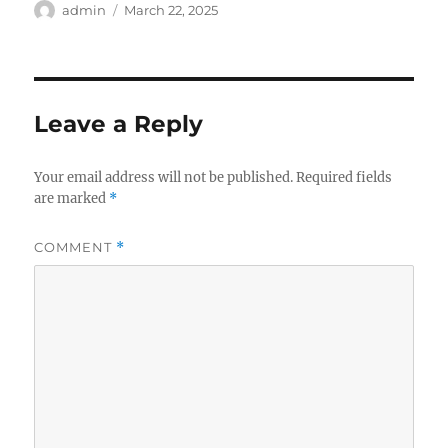
Author
Posted
admin
March 22, 2025
on
Leave a Reply
Your email address will not be published.
Required fields
are marked
*
COMMENT
*