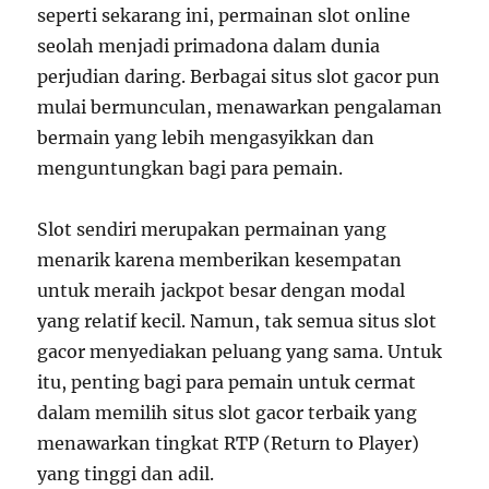
seperti sekarang ini, permainan slot online
seolah menjadi primadona dalam dunia
perjudian daring. Berbagai situs slot gacor pun
mulai bermunculan, menawarkan pengalaman
bermain yang lebih mengasyikkan dan
menguntungkan bagi para pemain.
Slot sendiri merupakan permainan yang
menarik karena memberikan kesempatan
untuk meraih jackpot besar dengan modal
yang relatif kecil. Namun, tak semua situs slot
gacor menyediakan peluang yang sama. Untuk
itu, penting bagi para pemain untuk cermat
dalam memilih situs slot gacor terbaik yang
menawarkan tingkat RTP (Return to Player)
yang tinggi dan adil.