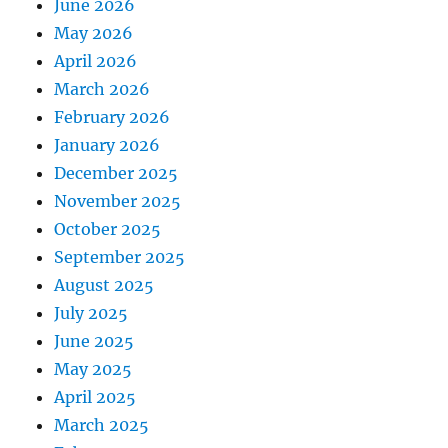
June 2026
May 2026
April 2026
March 2026
February 2026
January 2026
December 2025
November 2025
October 2025
September 2025
August 2025
July 2025
June 2025
May 2025
April 2025
March 2025