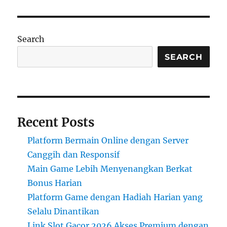
Search
SEARCH
Recent Posts
Platform Bermain Online dengan Server
Canggih dan Responsif
Main Game Lebih Menyenangkan Berkat
Bonus Harian
Platform Game dengan Hadiah Harian yang
Selalu Dinantikan
Link Slot Gacor 2026 Akses Premium dengan