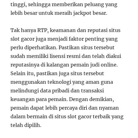
tinggi, sehingga memberikan peluang yang
lebih besar untuk meraih jackpot besar.
Tak hanya RTP, keamanan dan reputasi situs
slot gacor juga menjadi faktor penting yang
perlu diperhatikan. Pastikan situs tersebut
sudah memiliki lisensi resmi dan telah diakui
reputasinya di kalangan pemain judi online.
Selain itu, pastikan juga situs tersebut
menggunakan teknologi yang aman guna
melindungi data pribadi dan transaksi
keuangan para pemain. Dengan demikian,
pemain dapat lebih percaya diri dan nyaman
dalam bermain di situs slot gacor terbaik yang
telah dipilih.