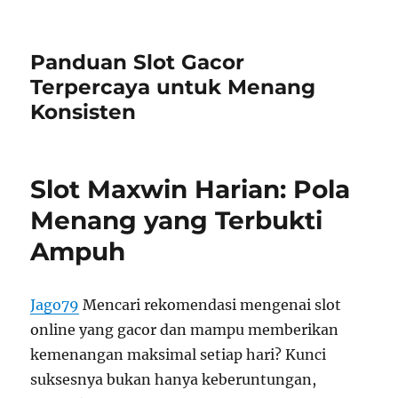
Panduan Slot Gacor
Terpercaya untuk Menang
Konsisten
Slot Maxwin Harian: Pola
Menang yang Terbukti
Ampuh
Jago79
Mencari rekomendasi mengenai slot
online yang gacor dan mampu memberikan
kemenangan maksimal setiap hari? Kunci
suksesnya bukan hanya keberuntungan,