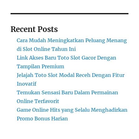
Recent Posts
Cara Mudah Meningkatkan Peluang Menang
di Slot Online Tahun Ini
Link Akses Baru Toto Slot Gacor Dengan
Tampilan Premium
Jelajah Toto Slot Modal Receh Dengan Fitur
Inovatif
Temukan Sensasi Baru Dalam Permainan
Online Terfavorit
Game Online Hits yang Selalu Menghadirkan
Promo Bonus Harian