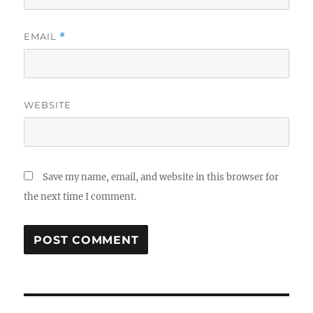
EMAIL
*
WEBSITE
Save my name, email, and website in this browser for
the next time I comment.
Post