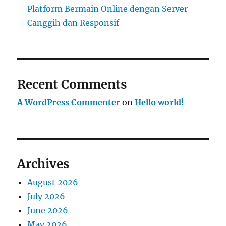
Platform Bermain Online dengan Server
Canggih dan Responsif
Recent Comments
A WordPress Commenter
on
Hello world!
Archives
August 2026
July 2026
June 2026
May 2026