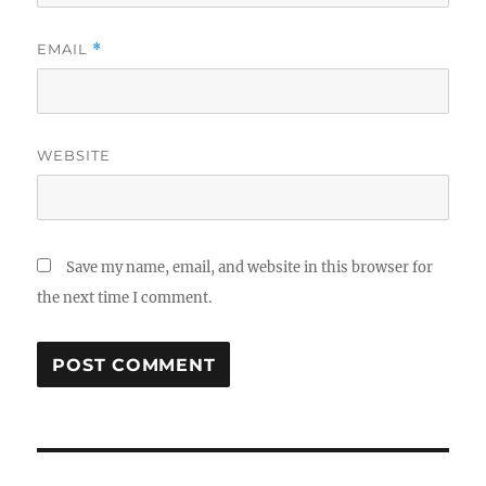
EMAIL
*
WEBSITE
Save my name, email, and website in this browser for
the next time I comment.
Post