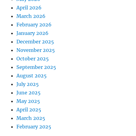
April 2026
March 2026
February 2026
January 2026
December 2025
November 2025
October 2025
September 2025
August 2025
July 2025
June 2025
May 2025
April 2025
March 2025
February 2025