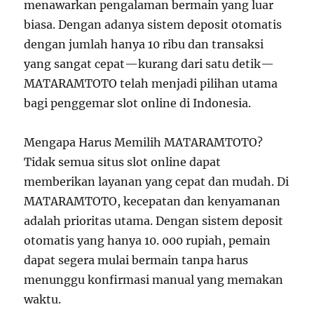
menawarkan pengalaman bermain yang luar
biasa. Dengan adanya sistem deposit otomatis
dengan jumlah hanya 10 ribu dan transaksi
yang sangat cepat—kurang dari satu detik—
MATARAMTOTO telah menjadi pilihan utama
bagi penggemar slot online di Indonesia.
Mengapa Harus Memilih MATARAMTOTO?
Tidak semua situs slot online dapat
memberikan layanan yang cepat dan mudah. Di
MATARAMTOTO, kecepatan dan kenyamanan
adalah prioritas utama. Dengan sistem deposit
otomatis yang hanya 10. 000 rupiah, pemain
dapat segera mulai bermain tanpa harus
menunggu konfirmasi manual yang memakan
waktu.