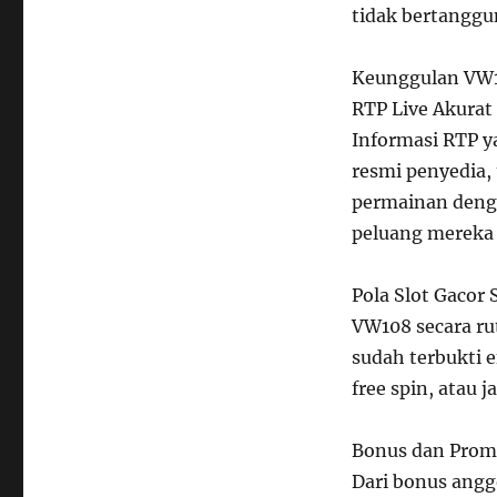
tidak bertanggu
Keunggulan VW10
RTP Live Akura
Informasi RTP y
resmi penyedia,
permainan deng
peluang mereka
Pola Slot Gacor 
VW108 secara rut
sudah terbukti 
free spin, atau 
Bonus dan Prom
Dari bonus angg