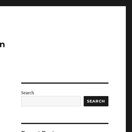
en
Search
SEARCH