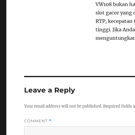
VW108 bukan han
slot gacor yang
RTP, kecepatan 
tinggi. Jika And
menguntungkan, 
Leave a Reply
Your email address will not be published.
Required fields
COMMENT
*