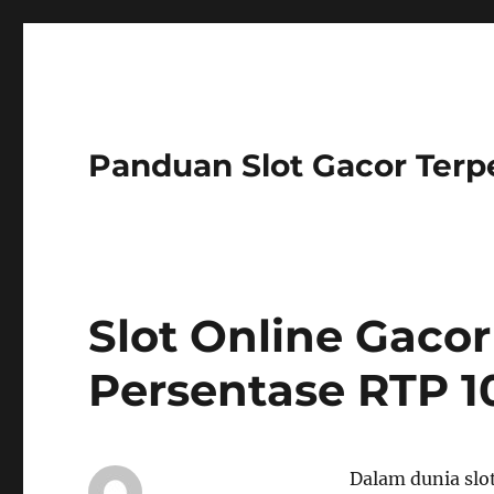
Panduan Slot Gacor Ter
Slot Online Gaco
Persentase RTP 1
Dalam dunia slot