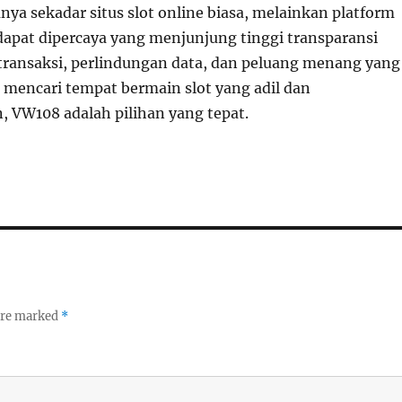
ya sekadar situs slot online biasa, melainkan platform
 dapat dipercaya yang menjunjung tinggi transparansi
transaksi, perlindungan data, dan peluang menang yang
a mencari tempat bermain slot yang adil dan
VW108 adalah pilihan yang tepat.
 are marked
*