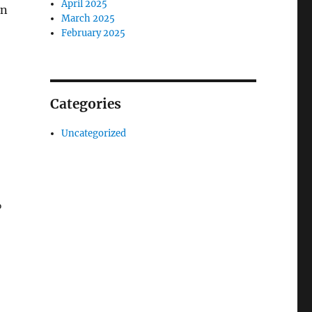
April 2025
an
March 2025
February 2025
Categories
Uncategorized
%