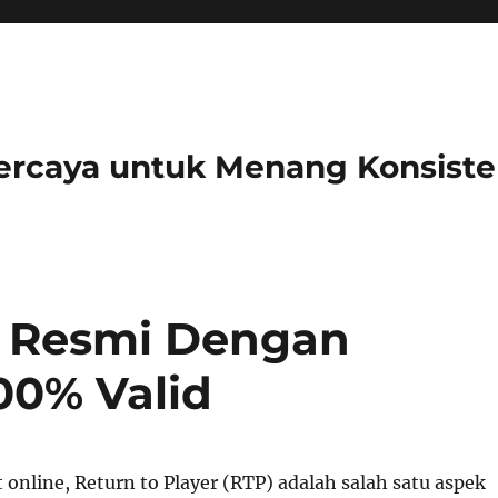
percaya untuk Menang Konsist
r Resmi Dengan
00% Valid
 online, Return to Player (RTP) adalah salah satu aspek