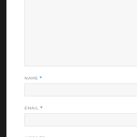
NAME
*
EMAIL
*