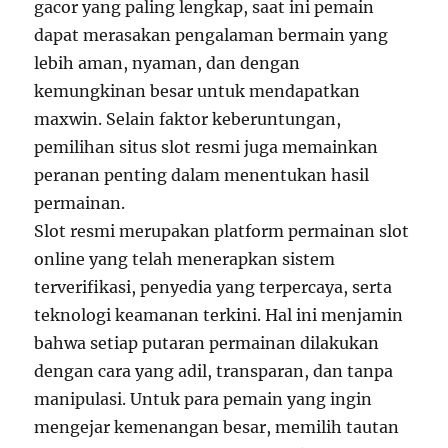
gacor yang paling lengkap, saat ini pemain
dapat merasakan pengalaman bermain yang
lebih aman, nyaman, dan dengan
kemungkinan besar untuk mendapatkan
maxwin. Selain faktor keberuntungan,
pemilihan situs slot resmi juga memainkan
peranan penting dalam menentukan hasil
permainan.
Slot resmi merupakan platform permainan slot
online yang telah menerapkan sistem
terverifikasi, penyedia yang terpercaya, serta
teknologi keamanan terkini. Hal ini menjamin
bahwa setiap putaran permainan dilakukan
dengan cara yang adil, transparan, dan tanpa
manipulasi. Untuk para pemain yang ingin
mengejar kemenangan besar, memilih tautan