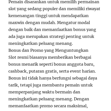
Pemain disarankan untuk memilih permainan
slot yang sedang populer dan memiliki riwayat
kemenangan tinggi untuk mendapatkan
maxwin dengan mudah. Mengatur modal
dengan baik dan memanfaatkan bonus yang
ada juga merupakan strategi penting untuk
meningkatkan peluang menang.
Bonus dan Promo yang Menguntungkan
Slot resmi biasanya memberikan berbagai
bonus menarik seperti bonus anggota baru,
cashback, putaran gratis, serta event harian.
Bonus ini tidak hanya berfungsi sebagai daya
tarik, tetapi juga membantu pemain untuk
memperpanjang waktu bermain dan
meningkatkan peluang menang. Dengan
memanfaatkan promo secara maksimal,