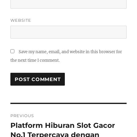
WEBSITE
Save my name, email, and website in this browser for
the next time I comment.
Post
PREVIOUS
navigation
Platform Hiburan Slot Gacor
Previous
post:
No.1 Terpercaya dengan