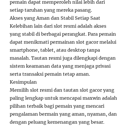
pemain dapat memperoleh nilai lebih dari
setiap taruhan yang mereka pasang.
Akses yang Aman dan Stabil Setiap Saat
Kelebihan lain dari slot resmi adalah akses
yang stabil di berbagai perangkat. Para pemain
dapat menikmati permainan slot gacor melalui
smartphone, tablet, atau desktop tanpa
masalah. Tautan resmi juga dilengkapi dengan
sistem keamanan data yang menjaga privasi
serta transaksi pemain tetap aman.
Kesimpulan
Memilih slot resmi dan tautan slot gacor yang
paling lengkap untuk mencapai maxwin adalah
pilihan terbaik bagi pemain yang mencari
pengalaman bermain yang aman, nyaman, dan
dengan peluang kemenangan yang besar.