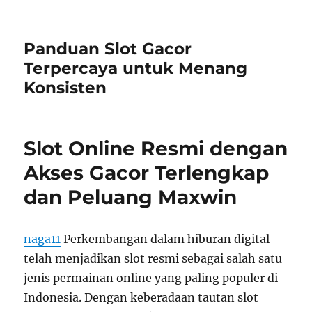
Panduan Slot Gacor
Terpercaya untuk Menang
Konsisten
Slot Online Resmi dengan
Akses Gacor Terlengkap
dan Peluang Maxwin
naga11
Perkembangan dalam hiburan digital
telah menjadikan slot resmi sebagai salah satu
jenis permainan online yang paling populer di
Indonesia. Dengan keberadaan tautan slot