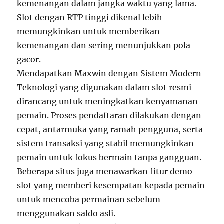
kemenangan dalam jangka waktu yang lama.
Slot dengan RTP tinggi dikenal lebih
memungkinkan untuk memberikan
kemenangan dan sering menunjukkan pola
gacor.
Mendapatkan Maxwin dengan Sistem Modern
Teknologi yang digunakan dalam slot resmi
dirancang untuk meningkatkan kenyamanan
pemain. Proses pendaftaran dilakukan dengan
cepat, antarmuka yang ramah pengguna, serta
sistem transaksi yang stabil memungkinkan
pemain untuk fokus bermain tanpa gangguan.
Beberapa situs juga menawarkan fitur demo
slot yang memberi kesempatan kepada pemain
untuk mencoba permainan sebelum
menggunakan saldo asli.