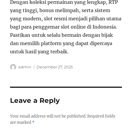
Dengan koleksi permainan yang lengkap, RTP
yang tinggi, bonus melimpah, serta sistem
yang modern, slot resmi menjadi pilihan utama
bagi para penggemar slot online di Indonesia.
Pastikan untuk selalu bermain dengan bijak
dan memilih platform yang dapat dipercaya
untuk hasil yang terbaik.
Author
Posted
admin
December 27, 2025
on
Leave a Reply
Your email address will not be published.
Required fields
are marked
*