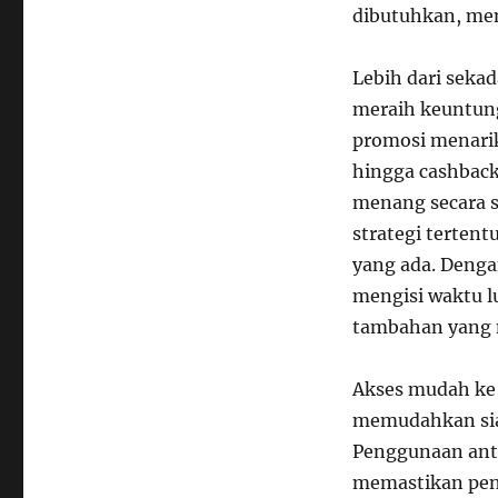
dibutuhkan, men
Lebih dari seka
meraih keuntung
promosi menarik
hingga cashback
menang secara s
strategi terten
yang ada. Denga
mengisi waktu l
tambahan yang
Akses mudah ke p
memudahkan siap
Penggunaan ant
memastikan pen