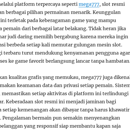
elalui platform terpercaya seperti
mega777
, slot resmi
n berbagai pilihan permainan menarik. Keunggulan
s ini terletak pada keberagaman game yang mampu
pemain dari berbagai latar belakang. Tidak heran jika
r judi daring memilih bergabung karena mereka ingin
si berbeda setiap kali memutar gulungan mesin slot.
ogi terbaru turut mendukung kenyamanan pengguna agar
kses ke game favorit berlangsung lancar tanpa hambatan
an kualitas grafis yang memukau, mega777 juga dikena
akan keamanan data dan privasi setiap pemain. Siste
 memastikan setiap aktivitas di platform ini terlindungi
r. Keberadaan slot resmi ini menjadi jaminan bagi
 setiap kemenangan akan dibayar tanpa harus khawatir
an. Pengalaman bermain pun semakin menyenangkan
pelanggan yang responsif siap membantu kapan saja