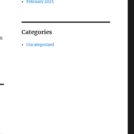
February 2025
Categories
n
Uncategorized