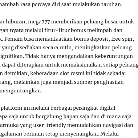
ambah rasa percaya diri saat melakukan taruhan.
dar hiburan, mega777 memberikan peluang besar untuk
an nyata melalui fitur-fitur bonus melimpah dan
. Pemain bisa memanfaatkan bonus deposit, free spin,
 yang disediakan secara rutin, meningkatkan peluang
ignifikan. Tidak hanya mengandalkan keberuntungan,
tu dapat diterapkan untuk memaksimalkan setiap peluan
n demikian, keberadaan slot resmi ini tidak sekadar
uang, melainkan juga menjadi sumber penghasilan
 menguntungkan.
latform ini melalui berbagai perangkat digital
a saja untuk bergabung kapan saja dan di mana saja.
armuka yang user-friendly memudahkan navigasi dan
galaman bermain tetap menyenangkan. Melalui