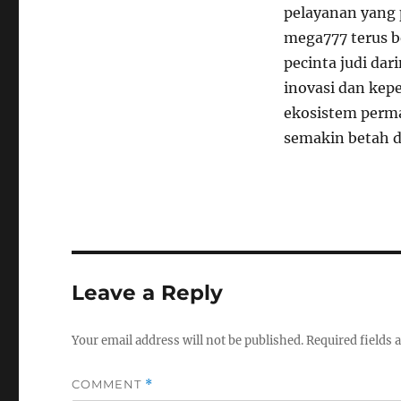
pelayanan yang 
mega777 terus b
pecinta judi dar
inovasi dan ke
ekosistem perm
semakin betah d
Leave a Reply
Your email address will not be published.
Required fields
COMMENT
*