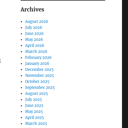
Archives
August 2026
July 2026
June 2026
May 2026
April 2026
March 2026
February 2026
g
January 2026
December 2025
November 2025
October 2025
September 2025
August 2025
July 2025
June 2025
May 2025
April 2025
March 2025