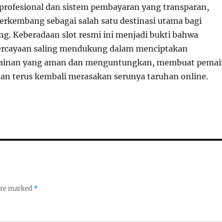
profesional dan sistem pembayaran yang transparan,
erkembang sebagai salah satu destinasi utama bagi
ing. Keberadaan slot resmi ini menjadi bukti bahwa
percayaan saling mendukung dalam menciptakan
ainan yang aman dan menguntungkan, membuat pemai
an terus kembali merasakan serunya taruhan online.
 are marked
*