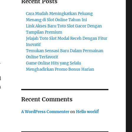
Recent Posts
Cara Mudah Meningkatkan Peluang
Menang di Slot Online Tahun Ini
Link Akses Baru Toto Slot Gacor Dengan
Tampilan Premium
Jelajah Toto Slot Modal Receh Dengan Fitur
Inovatif
Temukan Sensasi Baru Dalam Permainan
Online Terfavorit
.
Game Online Hits yang Selalu
Menghadirkan Promo Bonus Harian
l
m
Recent Comments
A WordPress Commenter
on
Hello world!