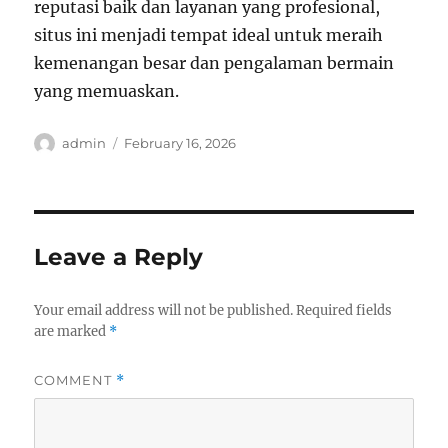
reputasi baik dan layanan yang profesional,
situs ini menjadi tempat ideal untuk meraih
kemenangan besar dan pengalaman bermain
yang memuaskan.
Author
Posted
admin
February 16, 2026
on
Leave a Reply
Your email address will not be published.
Required fields
are marked
*
COMMENT
*