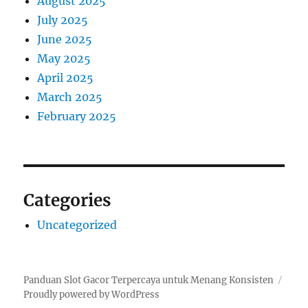
August 2025
July 2025
June 2025
May 2025
April 2025
March 2025
February 2025
Categories
Uncategorized
Panduan Slot Gacor Terpercaya untuk Menang Konsisten
Proudly powered by WordPress