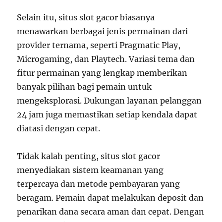
Selain itu, situs slot gacor biasanya
menawarkan berbagai jenis permainan dari
provider ternama, seperti Pragmatic Play,
Microgaming, dan Playtech. Variasi tema dan
fitur permainan yang lengkap memberikan
banyak pilihan bagi pemain untuk
mengeksplorasi. Dukungan layanan pelanggan
24 jam juga memastikan setiap kendala dapat
diatasi dengan cepat.
Tidak kalah penting, situs slot gacor
menyediakan sistem keamanan yang
terpercaya dan metode pembayaran yang
beragam. Pemain dapat melakukan deposit dan
penarikan dana secara aman dan cepat. Dengan