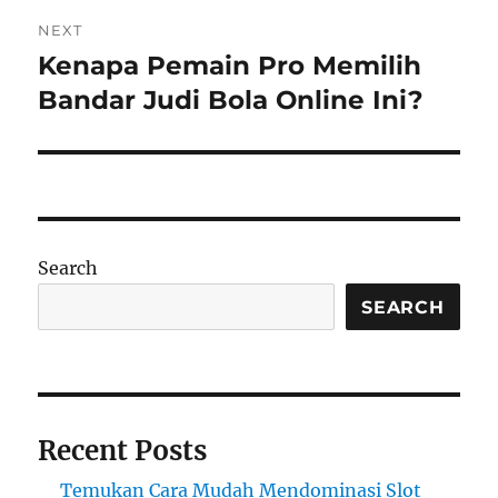
NEXT
Kenapa Pemain Pro Memilih
Next
post:
Bandar Judi Bola Online Ini?
Search
SEARCH
Recent Posts
Temukan Cara Mudah Mendominasi Slot