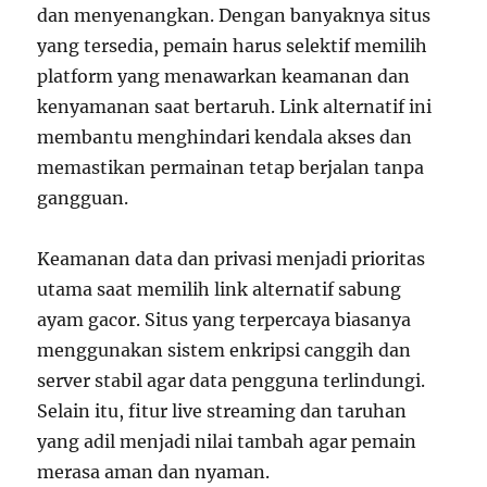
dan menyenangkan. Dengan banyaknya situs
yang tersedia, pemain harus selektif memilih
platform yang menawarkan keamanan dan
kenyamanan saat bertaruh. Link alternatif ini
membantu menghindari kendala akses dan
memastikan permainan tetap berjalan tanpa
gangguan.
Keamanan data dan privasi menjadi prioritas
utama saat memilih link alternatif sabung
ayam gacor. Situs yang terpercaya biasanya
menggunakan sistem enkripsi canggih dan
server stabil agar data pengguna terlindungi.
Selain itu, fitur live streaming dan taruhan
yang adil menjadi nilai tambah agar pemain
merasa aman dan nyaman.