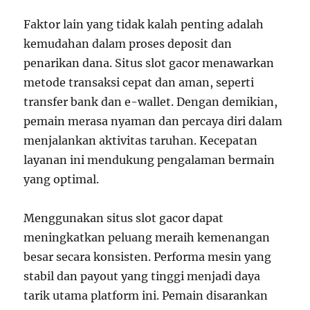
Faktor lain yang tidak kalah penting adalah
kemudahan dalam proses deposit dan
penarikan dana. Situs slot gacor menawarkan
metode transaksi cepat dan aman, seperti
transfer bank dan e-wallet. Dengan demikian,
pemain merasa nyaman dan percaya diri dalam
menjalankan aktivitas taruhan. Kecepatan
layanan ini mendukung pengalaman bermain
yang optimal.
Menggunakan situs slot gacor dapat
meningkatkan peluang meraih kemenangan
besar secara konsisten. Performa mesin yang
stabil dan payout yang tinggi menjadi daya
tarik utama platform ini. Pemain disarankan