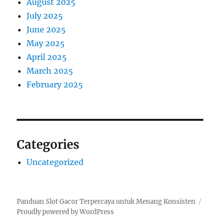
August 2025
July 2025
June 2025
May 2025
April 2025
March 2025
February 2025
Categories
Uncategorized
Panduan Slot Gacor Terpercaya untuk Menang Konsisten
Proudly powered by WordPress