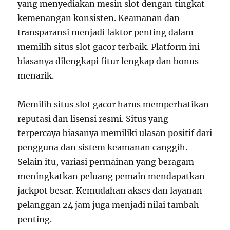
yang menyediakan mesin slot dengan tingkat
kemenangan konsisten. Keamanan dan
transparansi menjadi faktor penting dalam
memilih situs slot gacor terbaik. Platform ini
biasanya dilengkapi fitur lengkap dan bonus
menarik.
Memilih situs slot gacor harus memperhatikan
reputasi dan lisensi resmi. Situs yang
terpercaya biasanya memiliki ulasan positif dari
pengguna dan sistem keamanan canggih.
Selain itu, variasi permainan yang beragam
meningkatkan peluang pemain mendapatkan
jackpot besar. Kemudahan akses dan layanan
pelanggan 24 jam juga menjadi nilai tambah
penting.