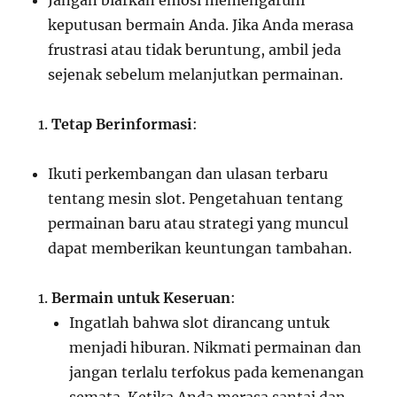
Jangan biarkan emosi memengaruhi
keputusan bermain Anda. Jika Anda merasa
frustrasi atau tidak beruntung, ambil jeda
sejenak sebelum melanjutkan permainan.
Tetap Berinformasi
:
Ikuti perkembangan dan ulasan terbaru
tentang mesin slot. Pengetahuan tentang
permainan baru atau strategi yang muncul
dapat memberikan keuntungan tambahan.
Bermain untuk Keseruan
:
Ingatlah bahwa slot dirancang untuk
menjadi hiburan. Nikmati permainan dan
jangan terlalu terfokus pada kemenangan