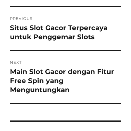
Post
PREVIOUS
navigation
Situs Slot Gacor Terpercaya
Previous
post:
untuk Penggemar Slots
NEXT
Main Slot Gacor dengan Fitur
Next
post:
Free Spin yang
Menguntungkan