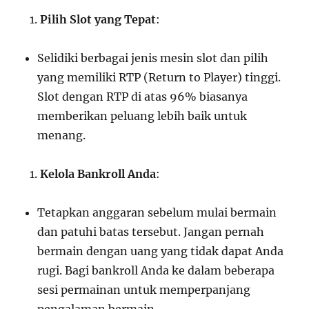
Pilih Slot yang Tepat
:
Selidiki berbagai jenis mesin slot dan pilih
yang memiliki RTP (Return to Player) tinggi.
Slot dengan RTP di atas 96% biasanya
memberikan peluang lebih baik untuk
menang.
Kelola Bankroll Anda
:
Tetapkan anggaran sebelum mulai bermain
dan patuhi batas tersebut. Jangan pernah
bermain dengan uang yang tidak dapat Anda
rugi. Bagi bankroll Anda ke dalam beberapa
sesi permainan untuk memperpanjang