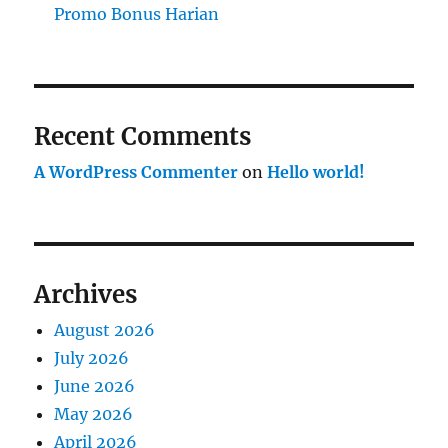
Promo Bonus Harian
Recent Comments
A WordPress Commenter
on
Hello world!
Archives
August 2026
July 2026
June 2026
May 2026
April 2026