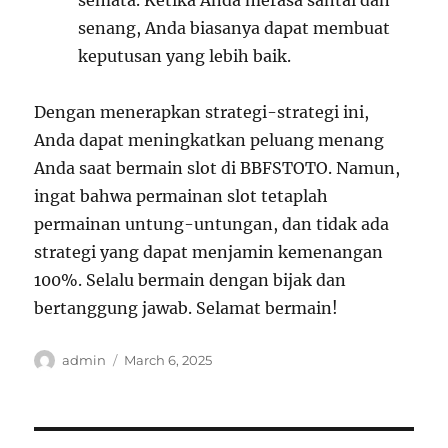
semata. Ketika Anda merasa santai dan
senang, Anda biasanya dapat membuat
keputusan yang lebih baik.
Dengan menerapkan strategi-strategi ini,
Anda dapat meningkatkan peluang menang
Anda saat bermain slot di BBFSTOTO. Namun,
ingat bahwa permainan slot tetaplah
permainan untung-untungan, dan tidak ada
strategi yang dapat menjamin kemenangan
100%. Selalu bermain dengan bijak dan
bertanggung jawab. Selamat bermain!
Author
Posted
admin
March 6, 2025
on