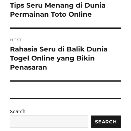
navigation
Tips Seru Menang di Dunia
Previous
post:
Permainan Toto Online
NEXT
Rahasia Seru di Balik Dunia
Next
post:
Togel Online yang Bikin
Penasaran
Search
SEARCH