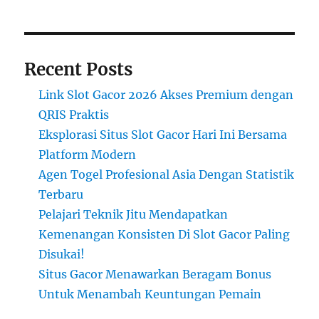
Recent Posts
Link Slot Gacor 2026 Akses Premium dengan
QRIS Praktis
Eksplorasi Situs Slot Gacor Hari Ini Bersama
Platform Modern
Agen Togel Profesional Asia Dengan Statistik
Terbaru
Pelajari Teknik Jitu Mendapatkan
Kemenangan Konsisten Di Slot Gacor Paling
Disukai!
Situs Gacor Menawarkan Beragam Bonus
Untuk Menambah Keuntungan Pemain