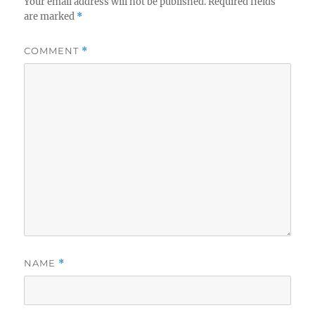
Your email address will not be published.
Required fields
are marked
*
COMMENT
*
NAME
*