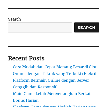
Search
SEARCH
Recent Posts
Cara Mudah dan Cepat Menang Besar di Slot
Online dengan Teknik yang Terbukti Efektif
Platform Bermain Online dengan Server
Canggih dan Responsif
Main Game Lebih Menyenangkan Berkat
Bonus Harian