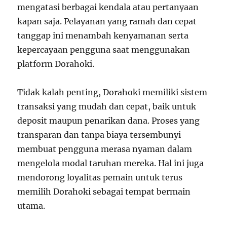
mengatasi berbagai kendala atau pertanyaan
kapan saja. Pelayanan yang ramah dan cepat
tanggap ini menambah kenyamanan serta
kepercayaan pengguna saat menggunakan
platform Dorahoki.
Tidak kalah penting, Dorahoki memiliki sistem
transaksi yang mudah dan cepat, baik untuk
deposit maupun penarikan dana. Proses yang
transparan dan tanpa biaya tersembunyi
membuat pengguna merasa nyaman dalam
mengelola modal taruhan mereka. Hal ini juga
mendorong loyalitas pemain untuk terus
memilih Dorahoki sebagai tempat bermain
utama.