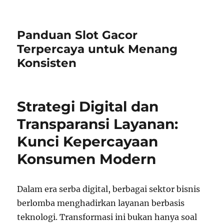
Panduan Slot Gacor
Terpercaya untuk Menang
Konsisten
Strategi Digital dan
Transparansi Layanan:
Kunci Kepercayaan
Konsumen Modern
Dalam era serba digital, berbagai sektor bisnis
berlomba menghadirkan layanan berbasis
teknologi. Transformasi ini bukan hanya soal