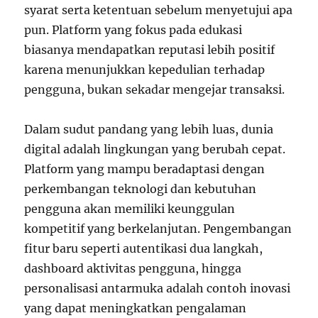
syarat serta ketentuan sebelum menyetujui apa
pun. Platform yang fokus pada edukasi
biasanya mendapatkan reputasi lebih positif
karena menunjukkan kepedulian terhadap
pengguna, bukan sekadar mengejar transaksi.
Dalam sudut pandang yang lebih luas, dunia
digital adalah lingkungan yang berubah cepat.
Platform yang mampu beradaptasi dengan
perkembangan teknologi dan kebutuhan
pengguna akan memiliki keunggulan
kompetitif yang berkelanjutan. Pengembangan
fitur baru seperti autentikasi dua langkah,
dashboard aktivitas pengguna, hingga
personalisasi antarmuka adalah contoh inovasi
yang dapat meningkatkan pengalaman