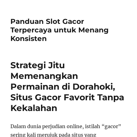
Panduan Slot Gacor
Terpercaya untuk Menang
Konsisten
Strategi Jitu
Memenangkan
Permainan di Dorahoki,
Situs Gacor Favorit Tanpa
Kekalahan
Dalam dunia perjudian online, istilah “gacor”
sering kali merujuk pada situs yang