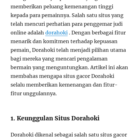
memberikan peluang kemenangan tinggi
kepada para pemainnya. Salah satu situs yang
telah mencuri perhatian para penggemar judi
online adalah
dorahoki
. Dengan berbagai fitur
menarik dan komitmen terhadap kepuasan
pemain, Dorahoki telah menjadi pilihan utama
bagi mereka yang mencari pengalaman
bermain yang menguntungkan. Artikel ini akan
membahas mengapa situs gacor Dorahoki
selalu memberikan kemenangan dan fitur-
fitur unggulannya.
1. Keunggulan Situs Dorahoki
Dorahoki dikenal sebagai salah satu situs gacor