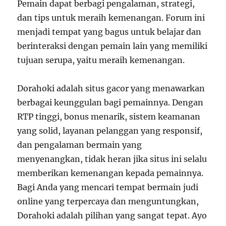
Pemain dapat berbagi pengalaman, strategi,
dan tips untuk meraih kemenangan. Forum ini
menjadi tempat yang bagus untuk belajar dan
berinteraksi dengan pemain lain yang memiliki
tujuan serupa, yaitu meraih kemenangan.
Dorahoki adalah situs gacor yang menawarkan
berbagai keunggulan bagi pemainnya. Dengan
RTP tinggi, bonus menarik, sistem keamanan
yang solid, layanan pelanggan yang responsif,
dan pengalaman bermain yang
menyenangkan, tidak heran jika situs ini selalu
memberikan kemenangan kepada pemainnya.
Bagi Anda yang mencari tempat bermain judi
online yang terpercaya dan menguntungkan,
Dorahoki adalah pilihan yang sangat tepat. Ayo