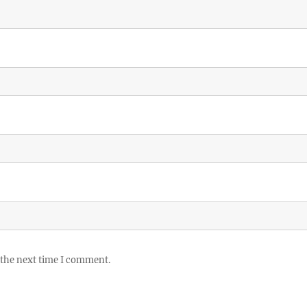
 the next time I comment.