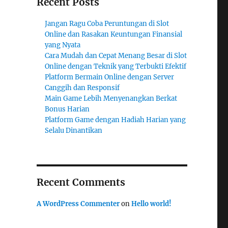
Recent Posts
Jangan Ragu Coba Peruntungan di Slot
Online dan Rasakan Keuntungan Finansial
yang Nyata
Cara Mudah dan Cepat Menang Besar di Slot
Online dengan Teknik yang Terbukti Efektif
Platform Bermain Online dengan Server
Canggih dan Responsif
Main Game Lebih Menyenangkan Berkat
Bonus Harian
Platform Game dengan Hadiah Harian yang
Selalu Dinantikan
Recent Comments
A WordPress Commenter
on
Hello world!