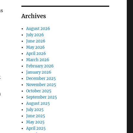
us
Archives
August 2026
July 2026
June 2026
May 2026
April 2026
March 2026
February 2026
January 2026
k
December 2025
November 2025
October 2025
n
September 2025
August 2025
July 2025
June 2025
May 2025
April 2025