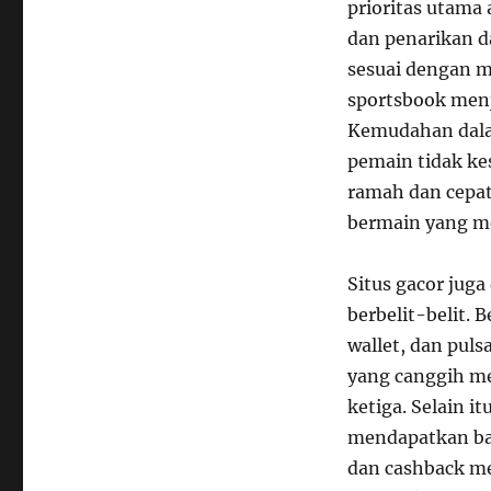
prioritas utama
dan penarikan d
sesuai dengan m
sportsbook men
Kemudahan dalam
pemain tidak ke
ramah dan cepa
bermain yang m
Situs gacor jug
berbelit-belit. 
wallet, dan pu
yang canggih me
ketiga. Selain 
mendapatkan ba
dan cashback me