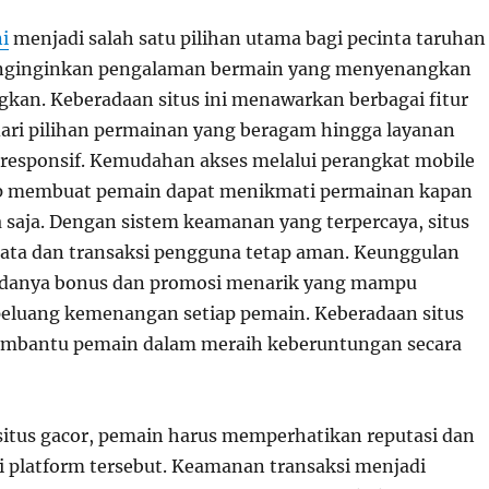
ni
menjadi salah satu pilihan utama bagi pecinta taruhan
nginginkan pengalaman bermain yang menyenangkan
an. Keberadaan situs ini menawarkan berbagai fitur
dari pilihan permainan yang beragam hingga layanan
responsif. Kemudahan akses melalui perangkat mobile
 membuat pemain dapat menikmati permainan kapan
a saja. Dengan sistem keamanan yang terpercaya, situs
ata dan transaksi pengguna tetap aman. Keunggulan
 adanya bonus dan promosi menarik yang mampu
eluang kemenangan setiap pemain. Keberadaan situs
embantu pemain dalam meraih keberuntungan secara
itus gacor, pemain harus memperhatikan reputasi dan
ri platform tersebut. Keamanan transaksi menjadi