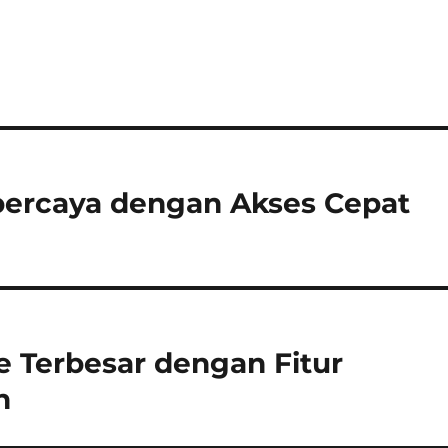
rpercaya dengan Akses Cepat
e Terbesar dengan Fitur
h