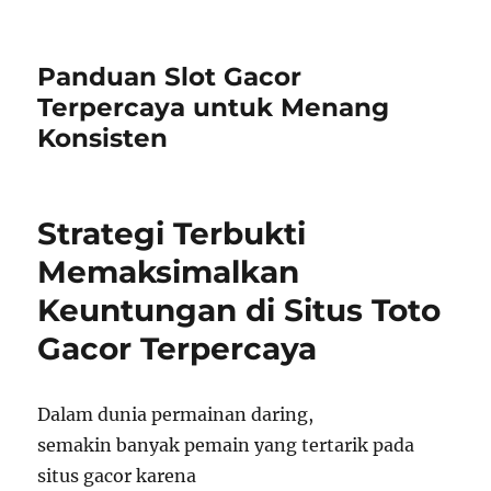
Panduan Slot Gacor
Terpercaya untuk Menang
Konsisten
Strategi Terbukti
Memaksimalkan
Keuntungan di Situs Toto
Gacor Terpercaya
Dalam dunia permainan daring,
semakin banyak pemain yang tertarik pada
situs gacor karena