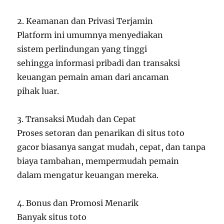
2. Keamanan dan Privasi Terjamin
Platform ini umumnya menyediakan
sistem perlindungan yang tinggi
sehingga informasi pribadi dan transaksi
keuangan pemain aman dari ancaman
pihak luar.
3. Transaksi Mudah dan Cepat
Proses setoran dan penarikan di situs toto
gacor biasanya sangat mudah, cepat, dan tanpa
biaya tambahan, mempermudah pemain
dalam mengatur keuangan mereka.
4. Bonus dan Promosi Menarik
Banyak situs toto