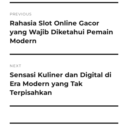
Post
PREVIOUS
navigation
Rahasia Slot Online Gacor
Previous
post:
yang Wajib Diketahui Pemain
Modern
NEXT
Sensasi Kuliner dan Digital di
Next
post:
Era Modern yang Tak
Terpisahkan