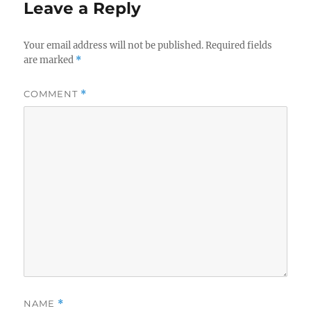
Leave a Reply
Your email address will not be published.
Required fields
are marked
*
COMMENT
*
NAME
*