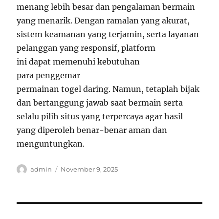
menang lebih besar dan pengalaman bermain
yang menarik. Dengan ramalan yang akurat,
sistem keamanan yang terjamin, serta layanan
pelanggan yang responsif, platform
ini dapat memenuhi kebutuhan
para penggemar
permainan togel daring. Namun, tetaplah bijak
dan bertanggung jawab saat bermain serta
selalu pilih situs yang terpercaya agar hasil
yang diperoleh benar-benar aman dan
menguntungkan.
Author
Posted
admin
November 9, 2025
on