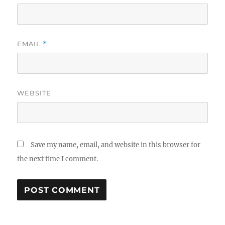
EMAIL
*
WEBSITE
Save my name, email, and website in this browser for
the next time I comment.