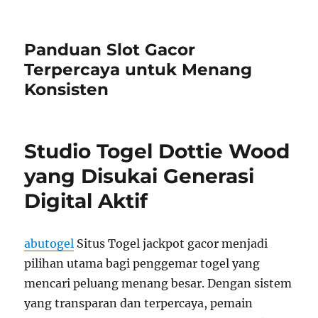
Panduan Slot Gacor
Terpercaya untuk Menang
Konsisten
Studio Togel Dottie Wood
yang Disukai Generasi
Digital Aktif
abutogel
Situs Togel jackpot gacor menjadi
pilihan utama bagi penggemar togel yang
mencari peluang menang besar. Dengan sistem
yang transparan dan terpercaya, pemain