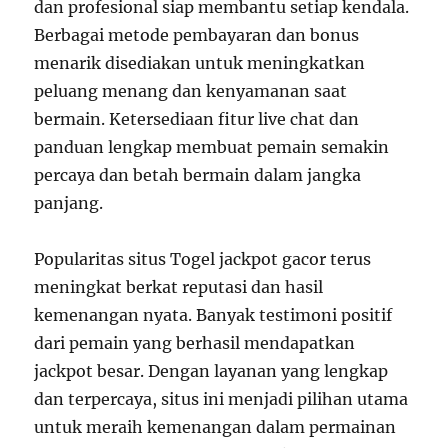
dan profesional siap membantu setiap kendala.
Berbagai metode pembayaran dan bonus
menarik disediakan untuk meningkatkan
peluang menang dan kenyamanan saat
bermain. Ketersediaan fitur live chat dan
panduan lengkap membuat pemain semakin
percaya dan betah bermain dalam jangka
panjang.
Popularitas situs Togel jackpot gacor terus
meningkat berkat reputasi dan hasil
kemenangan nyata. Banyak testimoni positif
dari pemain yang berhasil mendapatkan
jackpot besar. Dengan layanan yang lengkap
dan terpercaya, situs ini menjadi pilihan utama
untuk meraih kemenangan dalam permainan