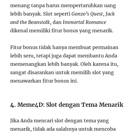
menang tanpa harus mempertaruhkan uang
lebih banyak. Slot seperti
Gonzo’s Quest
,
Jack
and the Beanstalk
, dan
Immortal Romance
dikenal memiliki fitur bonus yang menarik.
Fitur bonus tidak hanya membuat permainan
lebih seru, tetapi juga dapat membantu Anda
memenangkan lebih banyak. Oleh karena itu,
sangat disarankan untuk memilih slot yang
menawarkan fitur bonus ini.
4.
Meme4D: Slot dengan Tema Menarik
Jika Anda mencari slot dengan tema yang
menarik, tidak ada salahnya untuk mencoba