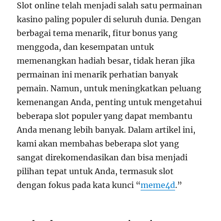
Slot online telah menjadi salah satu permainan
kasino paling populer di seluruh dunia. Dengan
berbagai tema menarik, fitur bonus yang
menggoda, dan kesempatan untuk
memenangkan hadiah besar, tidak heran jika
permainan ini menarik perhatian banyak
pemain. Namun, untuk meningkatkan peluang
kemenangan Anda, penting untuk mengetahui
beberapa slot populer yang dapat membantu
Anda menang lebih banyak. Dalam artikel ini,
kami akan membahas beberapa slot yang
sangat direkomendasikan dan bisa menjadi
pilihan tepat untuk Anda, termasuk slot
dengan fokus pada kata kunci “
meme4d
.”