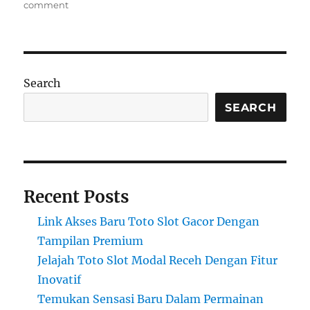
on
comment
Kenali
Slot
Populer
yang
Membantu
Search
Anda
Menang
SEARCH
Lebih
Banyak
Recent Posts
Link Akses Baru Toto Slot Gacor Dengan
Tampilan Premium
Jelajah Toto Slot Modal Receh Dengan Fitur
Inovatif
Temukan Sensasi Baru Dalam Permainan