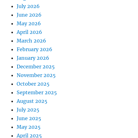
July 2026
June 2026
May 2026
April 2026
March 2026
February 2026
January 2026
December 2025
November 2025
October 2025
September 2025
August 2025
July 2025
June 2025
May 2025
April 2025