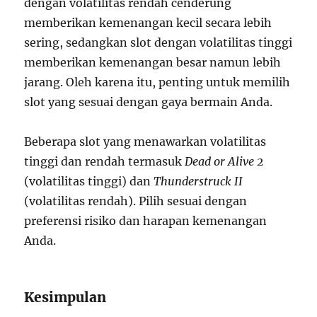
dengan volatilitas rendah cenderung
memberikan kemenangan kecil secara lebih
sering, sedangkan slot dengan volatilitas tinggi
memberikan kemenangan besar namun lebih
jarang. Oleh karena itu, penting untuk memilih
slot yang sesuai dengan gaya bermain Anda.
Beberapa slot yang menawarkan volatilitas
tinggi dan rendah termasuk
Dead or Alive 2
(volatilitas tinggi) dan
Thunderstruck II
(volatilitas rendah). Pilih sesuai dengan
preferensi risiko dan harapan kemenangan
Anda.
Kesimpulan