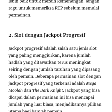
lebih baik untuk meraih kemenangan. Jangan
ragu untuk memeriksa RTP sebelum memulai
permainan.
2.
Slot dengan Jackpot Progresif
Jackpot progresif adalah salah satu jenis slot
yang paling menggiurkan, karena jumlah
hadiah yang ditawarkan terus meningkat
seiring dengan jumlah taruhan yang dipasang
oleh pemain. Beberapa permainan slot dengan
jackpot progresif yang terkenal adalah
Mega
Moolah
dan
The Dark Knight
. Jackpot yang bisa
dicapai dalam permainan ini bisa mencapai
jumlah yang luar biasa, menjadikannya pilihan
utama bagi banyak pemain.