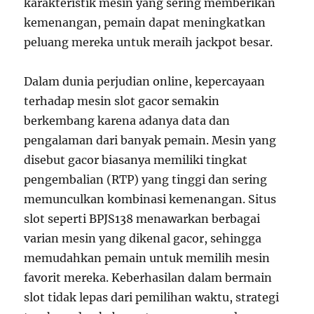
karakteristik mesin yang sering memberikan
kemenangan, pemain dapat meningkatkan
peluang mereka untuk meraih jackpot besar.
Dalam dunia perjudian online, kepercayaan
terhadap mesin slot gacor semakin
berkembang karena adanya data dan
pengalaman dari banyak pemain. Mesin yang
disebut gacor biasanya memiliki tingkat
pengembalian (RTP) yang tinggi dan sering
memunculkan kombinasi kemenangan. Situs
slot seperti BPJS138 menawarkan berbagai
varian mesin yang dikenal gacor, sehingga
memudahkan pemain untuk memilih mesin
favorit mereka. Keberhasilan dalam bermain
slot tidak lepas dari pemilihan waktu, strategi