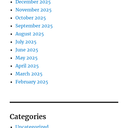
December 2025
November 2025
October 2025
September 2025
August 2025
July 2025
June 2025
May 2025
April 2025
March 2025
February 2025
Categories
Uncategorized