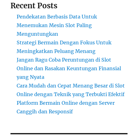
Recent Posts
Pendekatan Berbasis Data Untuk
Menemukan Mesin Slot Paling
Menguntungkan
Strategi Bermain Dengan Fokus Untuk
Meningkatkan Peluang Menang
Jangan Ragu Coba Peruntungan di Slot
Online dan Rasakan Keuntungan Finansial
yang Nyata
Cara Mudah dan Cepat Menang Besar di Slot
Online dengan Teknik yang Terbukti Efektif
Platform Bermain Online dengan Server
Canggih dan Responsif