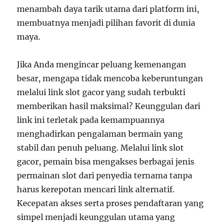
menambah daya tarik utama dari platform ini,
membuatnya menjadi pilihan favorit di dunia
maya.
Jika Anda mengincar peluang kemenangan
besar, mengapa tidak mencoba keberuntungan
melalui link slot gacor yang sudah terbukti
memberikan hasil maksimal? Keunggulan dari
link ini terletak pada kemampuannya
menghadirkan pengalaman bermain yang
stabil dan penuh peluang. Melalui link slot
gacor, pemain bisa mengakses berbagai jenis
permainan slot dari penyedia ternama tanpa
harus kerepotan mencari link alternatif.
Kecepatan akses serta proses pendaftaran yang
simpel menjadi keunggulan utama yang