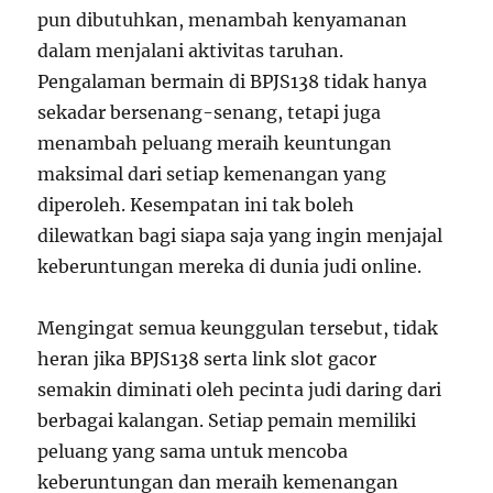
pun dibutuhkan, menambah kenyamanan
dalam menjalani aktivitas taruhan.
Pengalaman bermain di BPJS138 tidak hanya
sekadar bersenang-senang, tetapi juga
menambah peluang meraih keuntungan
maksimal dari setiap kemenangan yang
diperoleh. Kesempatan ini tak boleh
dilewatkan bagi siapa saja yang ingin menjajal
keberuntungan mereka di dunia judi online.
Mengingat semua keunggulan tersebut, tidak
heran jika BPJS138 serta link slot gacor
semakin diminati oleh pecinta judi daring dari
berbagai kalangan. Setiap pemain memiliki
peluang yang sama untuk mencoba
keberuntungan dan meraih kemenangan