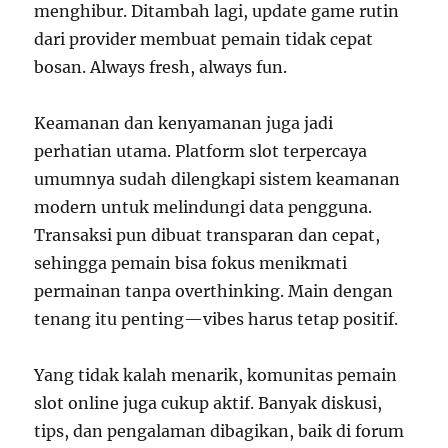
menghibur. Ditambah lagi, update game rutin
dari provider membuat pemain tidak cepat
bosan. Always fresh, always fun.
Keamanan dan kenyamanan juga jadi
perhatian utama. Platform slot terpercaya
umumnya sudah dilengkapi sistem keamanan
modern untuk melindungi data pengguna.
Transaksi pun dibuat transparan dan cepat,
sehingga pemain bisa fokus menikmati
permainan tanpa overthinking. Main dengan
tenang itu penting—vibes harus tetap positif.
Yang tidak kalah menarik, komunitas pemain
slot online juga cukup aktif. Banyak diskusi,
tips, dan pengalaman dibagikan, baik di forum