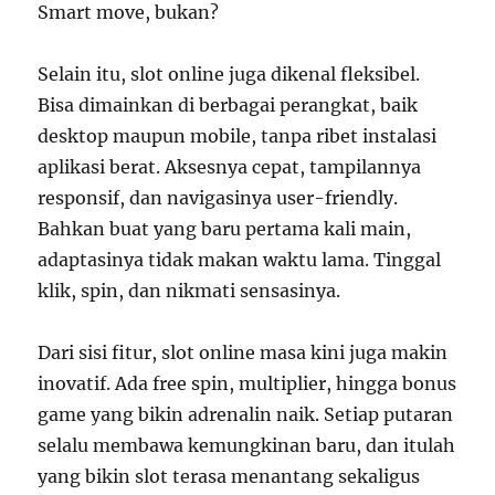
Smart move, bukan?
Selain itu, slot online juga dikenal fleksibel.
Bisa dimainkan di berbagai perangkat, baik
desktop maupun mobile, tanpa ribet instalasi
aplikasi berat. Aksesnya cepat, tampilannya
responsif, dan navigasinya user-friendly.
Bahkan buat yang baru pertama kali main,
adaptasinya tidak makan waktu lama. Tinggal
klik, spin, dan nikmati sensasinya.
Dari sisi fitur, slot online masa kini juga makin
inovatif. Ada free spin, multiplier, hingga bonus
game yang bikin adrenalin naik. Setiap putaran
selalu membawa kemungkinan baru, dan itulah
yang bikin slot terasa menantang sekaligus