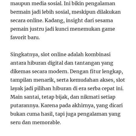
maupun media sosial. Ini bikin pengalaman
bermain jadi lebih sosial, meskipun dilakukan
secara online. Kadang, insight dari sesama
pemain justru jadi kunci menemukan game
favorit baru.
Singkatnya, slot online adalah kombinasi
antara hiburan digital dan tantangan yang
dikemas secara modern. Dengan fitur lengkap,
tampilan menarik, serta kemudahan akses, slot
layak jadi pilihan hiburan di era serba cepat ini.
Main santai, tetap bijak, dan nikmati setiap
putarannya. Karena pada akhirnya, yang dicari
bukan cuma hasil, tapi juga pengalaman yang
seru dan memorable.