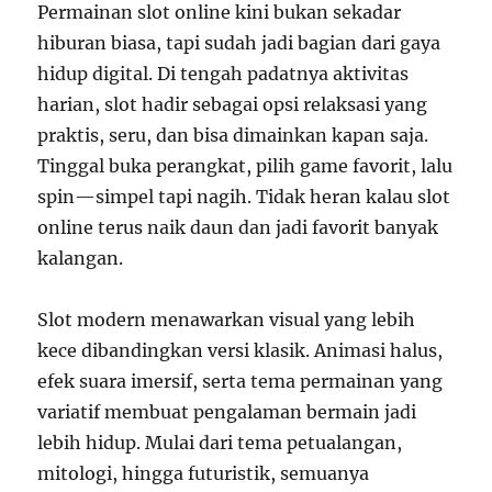
Permainan slot online kini bukan sekadar
hiburan biasa, tapi sudah jadi bagian dari gaya
hidup digital. Di tengah padatnya aktivitas
harian, slot hadir sebagai opsi relaksasi yang
praktis, seru, dan bisa dimainkan kapan saja.
Tinggal buka perangkat, pilih game favorit, lalu
spin—simpel tapi nagih. Tidak heran kalau slot
online terus naik daun dan jadi favorit banyak
kalangan.
Slot modern menawarkan visual yang lebih
kece dibandingkan versi klasik. Animasi halus,
efek suara imersif, serta tema permainan yang
variatif membuat pengalaman bermain jadi
lebih hidup. Mulai dari tema petualangan,
mitologi, hingga futuristik, semuanya