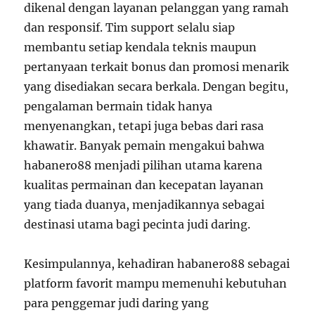
dikenal dengan layanan pelanggan yang ramah
dan responsif. Tim support selalu siap
membantu setiap kendala teknis maupun
pertanyaan terkait bonus dan promosi menarik
yang disediakan secara berkala. Dengan begitu,
pengalaman bermain tidak hanya
menyenangkan, tetapi juga bebas dari rasa
khawatir. Banyak pemain mengakui bahwa
habanero88 menjadi pilihan utama karena
kualitas permainan dan kecepatan layanan
yang tiada duanya, menjadikannya sebagai
destinasi utama bagi pecinta judi daring.
Kesimpulannya, kehadiran habanero88 sebagai
platform favorit mampu memenuhi kebutuhan
para penggemar judi daring yang