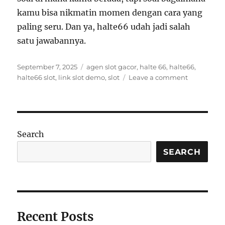
kamu bisa nikmatin momen dengan cara yang
paling seru. Dan ya, halte66 udah jadi salah
satu jawabannya.
Posted
Tags
September 7, 2025
agen slot gacor
,
halte 66
,
halte66
,
on
on
halte66 slot
,
link slot demo
,
slot
Leave a comment
Hiburan
Digital
Modern
yang
Bikin
Search
Waktu
Luang
SEARCH
Makin
Seru
Recent Posts