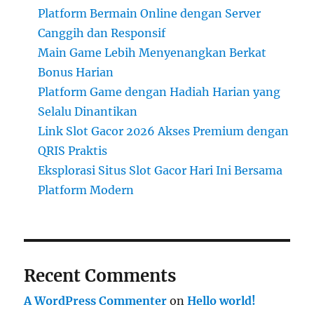
Platform Bermain Online dengan Server
Canggih dan Responsif
Main Game Lebih Menyenangkan Berkat
Bonus Harian
Platform Game dengan Hadiah Harian yang
Selalu Dinantikan
Link Slot Gacor 2026 Akses Premium dengan
QRIS Praktis
Eksplorasi Situs Slot Gacor Hari Ini Bersama
Platform Modern
Recent Comments
A WordPress Commenter
on
Hello world!