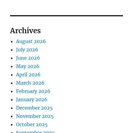
Archives
August 2026
July 2026
June 2026
May 2026
April 2026
March 2026
February 2026
January 2026
December 2025
November 2025
October 2025
September 2025