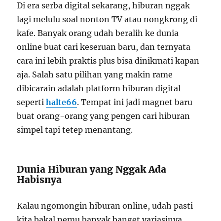
Di era serba digital sekarang, hiburan nggak
lagi melulu soal nonton TV atau nongkrong di
kafe. Banyak orang udah beralih ke dunia
online buat cari keseruan baru, dan ternyata
cara ini lebih praktis plus bisa dinikmati kapan
aja. Salah satu pilihan yang makin rame
dibicarain adalah platform hiburan digital
seperti
halte66
. Tempat ini jadi magnet baru
buat orang-orang yang pengen cari hiburan
simpel tapi tetep menantang.
Dunia Hiburan yang Nggak Ada
Habisnya
Kalau ngomongin hiburan online, udah pasti
kita bakal nemu banyak banget variasinya.