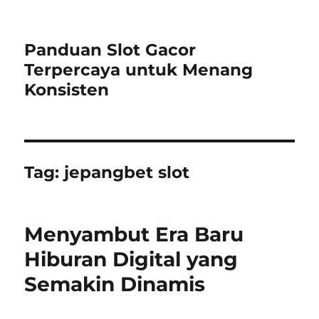
Panduan Slot Gacor
Terpercaya untuk Menang
Konsisten
Tag:
jepangbet slot
Menyambut Era Baru
Hiburan Digital yang
Semakin Dinamis