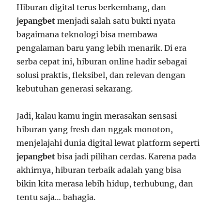
Hiburan digital terus berkembang, dan
jepangbet
menjadi salah satu bukti nyata
bagaimana teknologi bisa membawa
pengalaman baru yang lebih menarik. Di era
serba cepat ini, hiburan online hadir sebagai
solusi praktis, fleksibel, dan relevan dengan
kebutuhan generasi sekarang.
Jadi, kalau kamu ingin merasakan sensasi
hiburan yang fresh dan nggak monoton,
menjelajahi dunia digital lewat platform seperti
jepangbet
bisa jadi pilihan cerdas. Karena pada
akhirnya, hiburan terbaik adalah yang bisa
bikin kita merasa lebih hidup, terhubung, dan
tentu saja… bahagia.