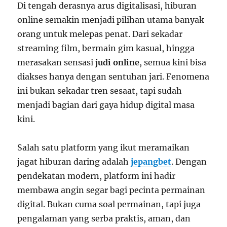
Di tengah derasnya arus digitalisasi, hiburan
online semakin menjadi pilihan utama banyak
orang untuk melepas penat. Dari sekadar
streaming film, bermain gim kasual, hingga
merasakan sensasi
judi online
, semua kini bisa
diakses hanya dengan sentuhan jari. Fenomena
ini bukan sekadar tren sesaat, tapi sudah
menjadi bagian dari gaya hidup digital masa
kini.
Salah satu platform yang ikut meramaikan
jagat hiburan daring adalah
jepangbet
. Dengan
pendekatan modern, platform ini hadir
membawa angin segar bagi pecinta permainan
digital. Bukan cuma soal permainan, tapi juga
pengalaman yang serba praktis, aman, dan