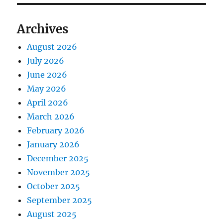
Archives
August 2026
July 2026
June 2026
May 2026
April 2026
March 2026
February 2026
January 2026
December 2025
November 2025
October 2025
September 2025
August 2025