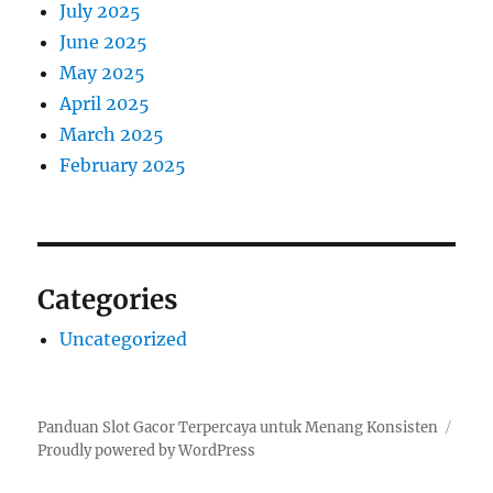
July 2025
June 2025
May 2025
April 2025
March 2025
February 2025
Categories
Uncategorized
Panduan Slot Gacor Terpercaya untuk Menang Konsisten
Proudly powered by WordPress