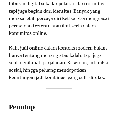
hiburan digital sekadar pelarian dari rutinitas,
tapi juga bagian dari identitas. Banyak yang
merasa lebih percaya diri ketika bisa menguasai
permainan tertentu atau ikut serta dalam
komunitas online.
Nah,
judi online
dalam konteks modern bukan
hanya tentang menang atau kalah, tapi juga
soal menikmati perjalanan. Keseruan, interaksi
sosial, hingga peluang mendapatkan
keuntungan jadi kombinasi yang sulit ditolak.
Penutup