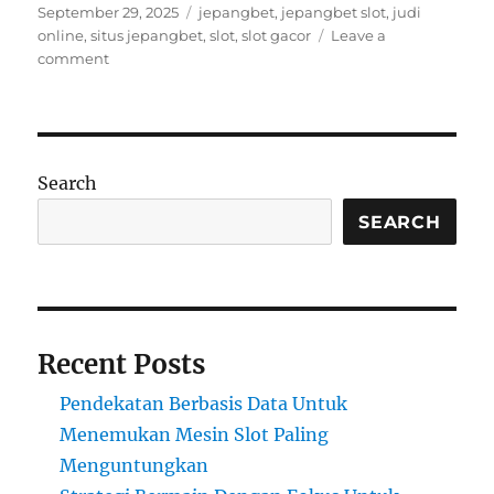
Posted
Tags
September 29, 2025
jepangbet
,
jepangbet slot
,
judi
on
online
,
situs jepangbet
,
slot
,
slot gacor
Leave a
on
comment
Menyambut
Era
Baru
Hiburan
Digital
Search
yang
Semakin
SEARCH
Dinamis
Recent Posts
Pendekatan Berbasis Data Untuk
Menemukan Mesin Slot Paling
Menguntungkan