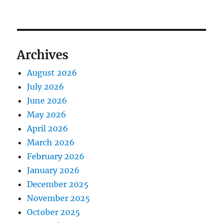
Archives
August 2026
July 2026
June 2026
May 2026
April 2026
March 2026
February 2026
January 2026
December 2025
November 2025
October 2025