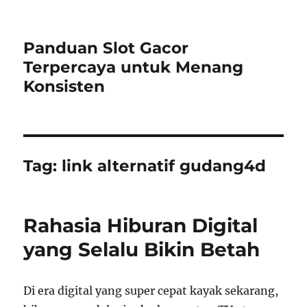
Panduan Slot Gacor
Terpercaya untuk Menang
Konsisten
Tag:
link alternatif gudang4d
Rahasia Hiburan Digital
yang Selalu Bikin Betah
Di era digital yang super cepat kayak sekarang,