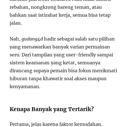
rebahan, nongkrong bareng teman, atau
bahkan saat istirahat kerja, semua bisa tetap
jalan.
Nah,
gudang4d
hadir sebagai salah satu pilihan
yang menawarkan banyak varian permainan
seru. Dari tampilan yang user-friendly sampai
sistem keamanan yang ketat, semuanya
dirancang supaya pemain bisa fokus menikmati
hiburan tanpa khawatir soal akses maupun
kenyamanan.
Kenapa Banyak yang Tertarik?
Pertama, jelas karena faktor kemudahan.