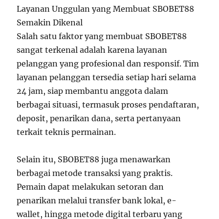
Layanan Unggulan yang Membuat SBOBET88
Semakin Dikenal
Salah satu faktor yang membuat SBOBET88
sangat terkenal adalah karena layanan
pelanggan yang profesional dan responsif. Tim
layanan pelanggan tersedia setiap hari selama
24 jam, siap membantu anggota dalam
berbagai situasi, termasuk proses pendaftaran,
deposit, penarikan dana, serta pertanyaan
terkait teknis permainan.
Selain itu, SBOBET88 juga menawarkan
berbagai metode transaksi yang praktis.
Pemain dapat melakukan setoran dan
penarikan melalui transfer bank lokal, e-
wallet, hingga metode digital terbaru yang