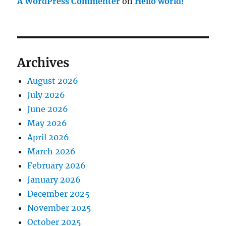
A WordPress Commenter
on
Hello world!
Archives
August 2026
July 2026
June 2026
May 2026
April 2026
March 2026
February 2026
January 2026
December 2025
November 2025
October 2025