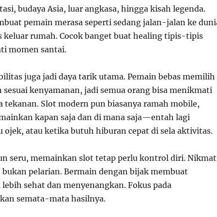
asi, budaya Asia, luar angkasa, hingga kisah legenda.
buat pemain merasa seperti sedang jalan-jalan ke duni
 keluar rumah. Cocok banget buat healing tipis-tipis
ti momen santai.
sibilitas juga jadi daya tarik utama. Pemain bebas memilih
 sesuai kenyamanan, jadi semua orang bisa menikmati
 tekanan. Slot modern pun biasanya ramah mobile,
imainkan kapan saja dan di mana saja—entah lagi
ojek, atau ketika butuh hiburan cepat di sela aktivitas.
 seru, memainkan slot tetap perlu kontrol diri. Nikmat
, bukan pelarian. Bermain dengan bijak membuat
 lebih sehat dan menyenangkan. Fokus pada
kan semata-mata hasilnya.