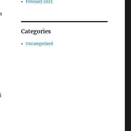
February 2025
a
Categories
Uncategorized
i