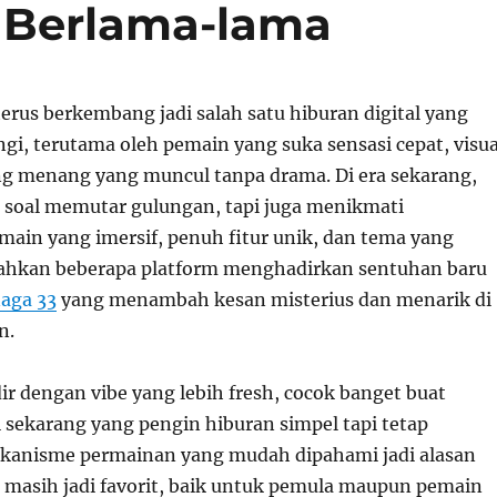
n Berlama-lama
erus berkembang jadi salah satu hiburan digital yang
gi, terutama oleh pemain yang suka sensasi cepat, visua
ng menang yang muncul tanpa drama. Di era sekarang,
 soal memutar gulungan, tapi juga menikmati
ain yang imersif, penuh fitur unik, dan tema yang
Bahkan beberapa platform menghadirkan sentuhan baru
aga 33
yang menambah kesan misterius dan menarik di
n.
ir dengan vibe yang lebih fresh, cocok banget buat
 sekarang yang pengin hiburan simpel tapi tetap
anisme permainan yang mudah dipahami jadi alasan
 masih jadi favorit, baik untuk pemula maupun pemain