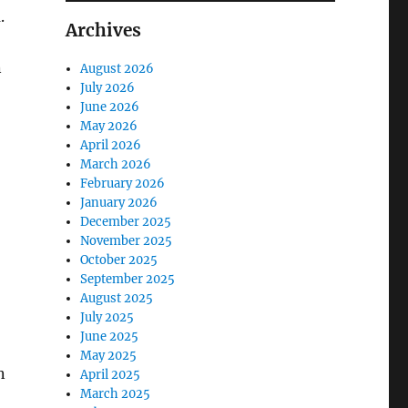
.
Archives
n
August 2026
July 2026
June 2026
May 2026
April 2026
March 2026
February 2026
January 2026
December 2025
November 2025
October 2025
September 2025
August 2025
July 2025
June 2025
May 2025
n
April 2025
March 2025