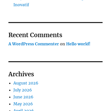
Inovatif
Recent Comments
A WordPress Commenter
on
Hello world!
Archives
August 2026
July 2026
June 2026
May 2026
April 2026