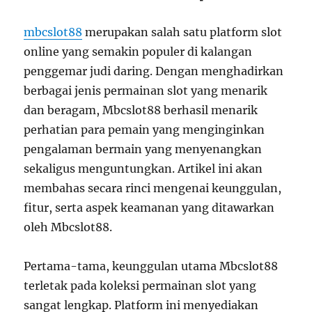
mbcslot88
merupakan salah satu platform slot
online yang semakin populer di kalangan
penggemar judi daring. Dengan menghadirkan
berbagai jenis permainan slot yang menarik
dan beragam, Mbcslot88 berhasil menarik
perhatian para pemain yang menginginkan
pengalaman bermain yang menyenangkan
sekaligus menguntungkan. Artikel ini akan
membahas secara rinci mengenai keunggulan,
fitur, serta aspek keamanan yang ditawarkan
oleh Mbcslot88.
Pertama-tama, keunggulan utama Mbcslot88
terletak pada koleksi permainan slot yang
sangat lengkap. Platform ini menyediakan