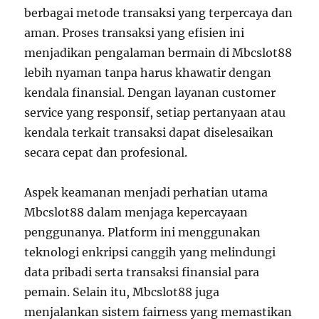
berbagai metode transaksi yang terpercaya dan
aman. Proses transaksi yang efisien ini
menjadikan pengalaman bermain di Mbcslot88
lebih nyaman tanpa harus khawatir dengan
kendala finansial. Dengan layanan customer
service yang responsif, setiap pertanyaan atau
kendala terkait transaksi dapat diselesaikan
secara cepat dan profesional.
Aspek keamanan menjadi perhatian utama
Mbcslot88 dalam menjaga kepercayaan
penggunanya. Platform ini menggunakan
teknologi enkripsi canggih yang melindungi
data pribadi serta transaksi finansial para
pemain. Selain itu, Mbcslot88 juga
menjalankan sistem fairness yang memastikan