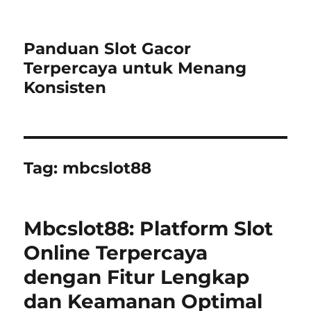
Panduan Slot Gacor
Terpercaya untuk Menang
Konsisten
Tag:
mbcslot88
Mbcslot88: Platform Slot
Online Terpercaya
dengan Fitur Lengkap
dan Keamanan Optimal