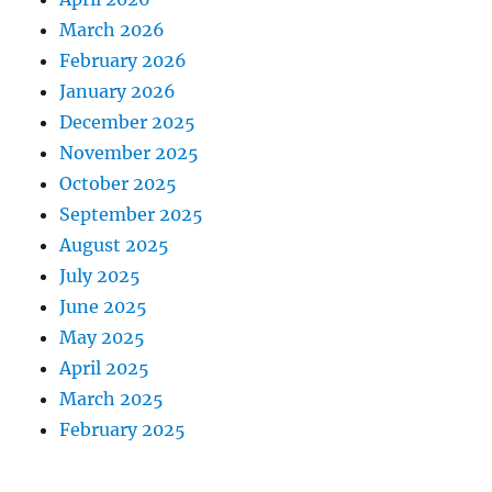
March 2026
February 2026
January 2026
December 2025
November 2025
October 2025
September 2025
August 2025
July 2025
June 2025
May 2025
April 2025
March 2025
February 2025