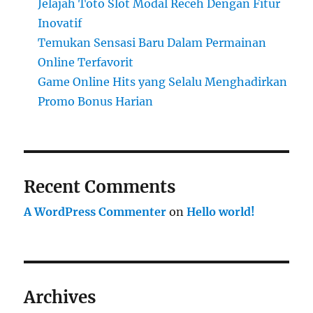
Jelajah Toto Slot Modal Receh Dengan Fitur
Inovatif
Temukan Sensasi Baru Dalam Permainan
Online Terfavorit
Game Online Hits yang Selalu Menghadirkan
Promo Bonus Harian
Recent Comments
A WordPress Commenter
on
Hello world!
Archives