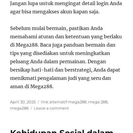
Jangan lupa untuk mengingat detail login Anda
agar bisa mengakses akun kapan saja.
Sebelum mulai bermain, pastikan Anda
memahami aturan dan ketentuan yang berlaku
di Mega288. Baca juga panduan bermain dan
tips yang disediakan untuk meningkatkan
peluang Anda dalam permainan. Dengan
bersikap hati-hati dan berstrategi, Anda dapat
menikmati pengalaman judi yang seru dan
aman di Mega288.
Posted
Tags
April 30, 2025
link alternatif mega288
,
mega 288
,
on
on
mega288
Leave a comment
Panduan
Lengkap
Mega288:
Cara