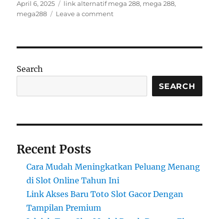
Posted
Tags
April 6, 2025
link alternatif mega 288
,
mega 288
,
on
on
mega288
Leave a comment
Kehidupan
Sosial
dalam
Dunia
Slot
Search
Gacor
SEARCH
Recent Posts
Cara Mudah Meningkatkan Peluang Menang
di Slot Online Tahun Ini
Link Akses Baru Toto Slot Gacor Dengan
Tampilan Premium