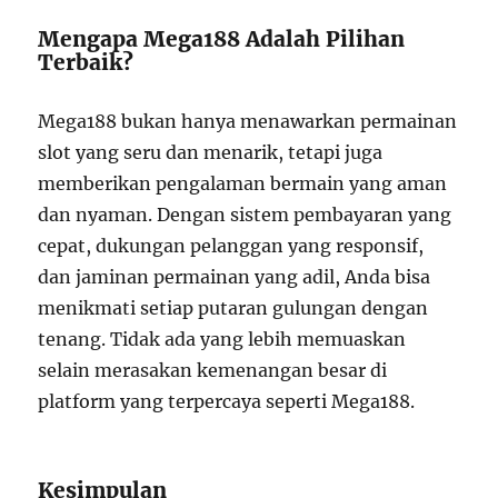
Mengapa Mega188 Adalah Pilihan
Terbaik?
Mega188 bukan hanya menawarkan permainan
slot yang seru dan menarik, tetapi juga
memberikan pengalaman bermain yang aman
dan nyaman. Dengan sistem pembayaran yang
cepat, dukungan pelanggan yang responsif,
dan jaminan permainan yang adil, Anda bisa
menikmati setiap putaran gulungan dengan
tenang. Tidak ada yang lebih memuaskan
selain merasakan kemenangan besar di
platform yang terpercaya seperti Mega188.
Kesimpulan