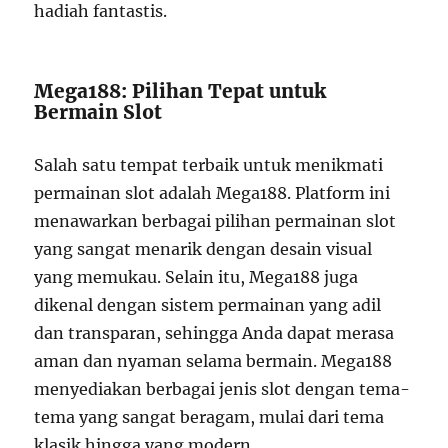
hadiah fantastis.
Mega188: Pilihan Tepat untuk
Bermain Slot
Salah satu tempat terbaik untuk menikmati
permainan slot adalah Mega188. Platform ini
menawarkan berbagai pilihan permainan slot
yang sangat menarik dengan desain visual
yang memukau. Selain itu, Mega188 juga
dikenal dengan sistem permainan yang adil
dan transparan, sehingga Anda dapat merasa
aman dan nyaman selama bermain. Mega188
menyediakan berbagai jenis slot dengan tema-
tema yang sangat beragam, mulai dari tema
klasik hingga yang modern.