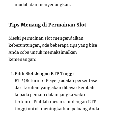
mudah dan menyenangkan.
Tips Menang di Permainan Slot
Meski permainan slot mengandalkan
keberuntungan, ada beberapa tips yang bisa
Anda coba untuk memaksimalkan
kemenangan:
Pilih Slot dengan RTP Tinggi
RTP (Return to Player) adalah persentase
dari taruhan yang akan dibayar kembali
kepada pemain dalam jangka waktu
tertentu. Pilihlah mesin slot dengan RTP
tinggi untuk meningkatkan peluang Anda