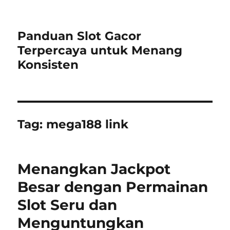
Panduan Slot Gacor
Terpercaya untuk Menang
Konsisten
Tag:
mega188 link
Menangkan Jackpot
Besar dengan Permainan
Slot Seru dan
Menguntungkan