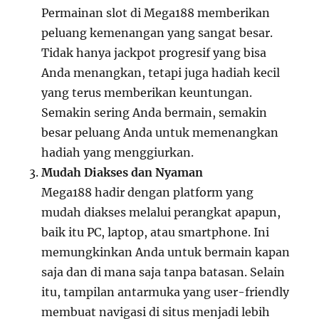
Permainan slot di Mega188 memberikan
peluang kemenangan yang sangat besar.
Tidak hanya jackpot progresif yang bisa
Anda menangkan, tetapi juga hadiah kecil
yang terus memberikan keuntungan.
Semakin sering Anda bermain, semakin
besar peluang Anda untuk memenangkan
hadiah yang menggiurkan.
Mudah Diakses dan Nyaman
Mega188 hadir dengan platform yang
mudah diakses melalui perangkat apapun,
baik itu PC, laptop, atau smartphone. Ini
memungkinkan Anda untuk bermain kapan
saja dan di mana saja tanpa batasan. Selain
itu, tampilan antarmuka yang user-friendly
membuat navigasi di situs menjadi lebih