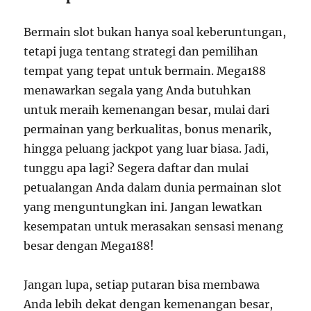
Bermain slot bukan hanya soal keberuntungan,
tetapi juga tentang strategi dan pemilihan
tempat yang tepat untuk bermain. Mega188
menawarkan segala yang Anda butuhkan
untuk meraih kemenangan besar, mulai dari
permainan yang berkualitas, bonus menarik,
hingga peluang jackpot yang luar biasa. Jadi,
tunggu apa lagi? Segera daftar dan mulai
petualangan Anda dalam dunia permainan slot
yang menguntungkan ini. Jangan lewatkan
kesempatan untuk merasakan sensasi menang
besar dengan Mega188!
Jangan lupa, setiap putaran bisa membawa
Anda lebih dekat dengan kemenangan besar,