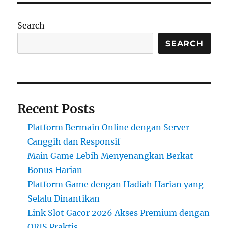
Platform
Terpercaya
Search
untuk
Pengalaman
SEARCH
Judi
Online
Recent Posts
Platform Bermain Online dengan Server
Canggih dan Responsif
Main Game Lebih Menyenangkan Berkat
Bonus Harian
Platform Game dengan Hadiah Harian yang
Selalu Dinantikan
Link Slot Gacor 2026 Akses Premium dengan
QRIS Praktis