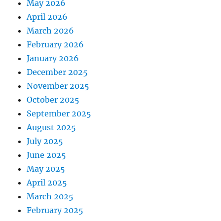
May 2026
April 2026
March 2026
February 2026
January 2026
December 2025
November 2025
October 2025
September 2025
August 2025
July 2025
June 2025
May 2025
April 2025
March 2025
February 2025