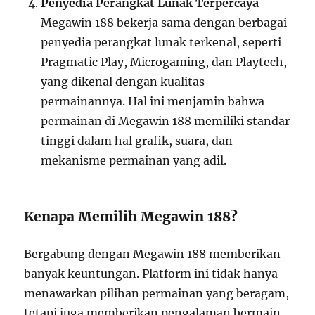
Penyedia Perangkat Lunak Terpercaya
Megawin 188 bekerja sama dengan berbagai
penyedia perangkat lunak terkenal, seperti
Pragmatic Play, Microgaming, dan Playtech,
yang dikenal dengan kualitas
permainannya. Hal ini menjamin bahwa
permainan di Megawin 188 memiliki standar
tinggi dalam hal grafik, suara, dan
mekanisme permainan yang adil.
Kenapa Memilih Megawin 188?
Bergabung dengan Megawin 188 memberikan
banyak keuntungan. Platform ini tidak hanya
menawarkan pilihan permainan yang beragam,
tetapi juga memberikan pengalaman bermain