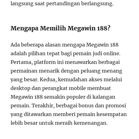
langsung saat pertandingan berlangsung.
Mengapa Memilih Megawin 188?
Ada beberapa alasan mengapa Megawin 188
adalah pilihan tepat bagi pemain judi online.
Pertama, platform ini menawarkan berbagai
permainan menarik dengan peluang menang
yang besar. Kedua, kemudahan akses melalui
desktop dan perangkat mobile membuat
Megawin 188 semakin populer di kalangan
pemain. Terakhir, berbagai bonus dan promosi
yang ditawarkan memberi pemain kesempatan
lebih besar untuk meraih kemenangan.