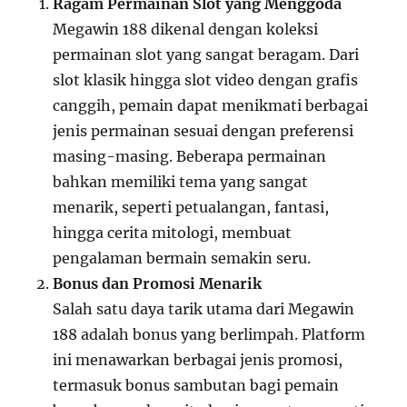
Ragam Permainan Slot yang Menggoda
Megawin 188 dikenal dengan koleksi
permainan slot yang sangat beragam. Dari
slot klasik hingga slot video dengan grafis
canggih, pemain dapat menikmati berbagai
jenis permainan sesuai dengan preferensi
masing-masing. Beberapa permainan
bahkan memiliki tema yang sangat
menarik, seperti petualangan, fantasi,
hingga cerita mitologi, membuat
pengalaman bermain semakin seru.
Bonus dan Promosi Menarik
Salah satu daya tarik utama dari Megawin
188 adalah bonus yang berlimpah. Platform
ini menawarkan berbagai jenis promosi,
termasuk bonus sambutan bagi pemain