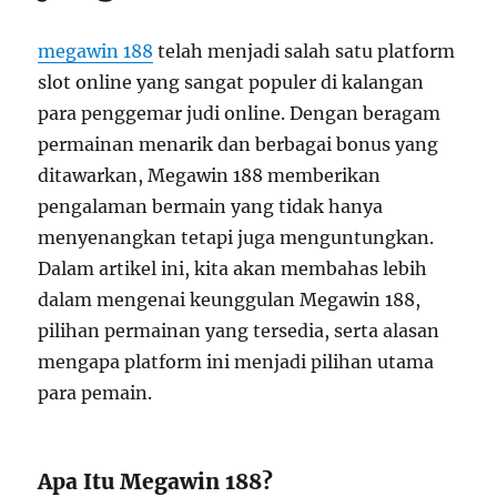
megawin 188
telah menjadi salah satu platform
slot online yang sangat populer di kalangan
para penggemar judi online. Dengan beragam
permainan menarik dan berbagai bonus yang
ditawarkan, Megawin 188 memberikan
pengalaman bermain yang tidak hanya
menyenangkan tetapi juga menguntungkan.
Dalam artikel ini, kita akan membahas lebih
dalam mengenai keunggulan Megawin 188,
pilihan permainan yang tersedia, serta alasan
mengapa platform ini menjadi pilihan utama
para pemain.
Apa Itu Megawin 188?