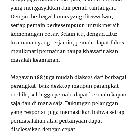
yang mengasyikkan dan penuh tantangan.
Dengan berbagai bonus yang ditawarkan,
setiap pemain berkesempatan untuk meraih
kemenangan besar. Selain itu, dengan fitur
keamanan yang terjamin, pemain dapat fokus
menikmati permainan tanpa khawatir akan
masalah keamanan.
Megawin 188 juga mudah diakses dari berbagai
perangkat, baik desktop maupun perangkat
mobile, sehingga pemain dapat bermain kapan
saja dan di mana saja. Dukungan pelanggan
yang responsif juga memastikan bahwa setiap
permasalahan atau pertanyaan dapat
diselesaikan dengan cepat.