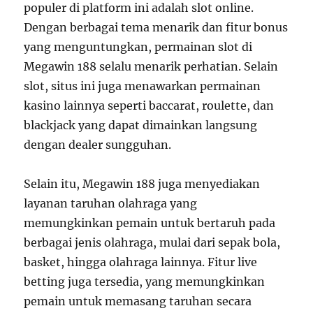
populer di platform ini adalah slot online.
Dengan berbagai tema menarik dan fitur bonus
yang menguntungkan, permainan slot di
Megawin 188 selalu menarik perhatian. Selain
slot, situs ini juga menawarkan permainan
kasino lainnya seperti baccarat, roulette, dan
blackjack yang dapat dimainkan langsung
dengan dealer sungguhan.
Selain itu, Megawin 188 juga menyediakan
layanan taruhan olahraga yang
memungkinkan pemain untuk bertaruh pada
berbagai jenis olahraga, mulai dari sepak bola,
basket, hingga olahraga lainnya. Fitur live
betting juga tersedia, yang memungkinkan
pemain untuk memasang taruhan secara