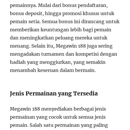
pemainnya. Mulai dari bonus pendaftaran,
bonus deposit, hingga promosi khusus untuk
pemain setia. Semua bonus ini dirancang untuk
memberikan keuntungan lebih bagi pemain
dan meningkatkan peluang mereka untuk
menang. Selain itu, Megawin 188 juga sering
mengadakan turnamen dan kompetisi dengan
hadiah yang menggiurkan, yang semakin
menambah keseruan dalam bermain.
Jenis Permainan yang Tersedia
Megawin 188 menyediakan berbagai jenis
permainan yang cocok untuk semua jenis
pemain. Salah satu permainan yang paling