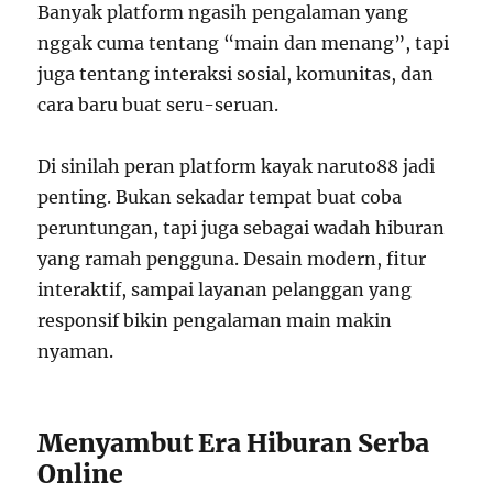
Banyak platform ngasih pengalaman yang
nggak cuma tentang “main dan menang”, tapi
juga tentang interaksi sosial, komunitas, dan
cara baru buat seru-seruan.
Di sinilah peran platform kayak naruto88 jadi
penting. Bukan sekadar tempat buat coba
peruntungan, tapi juga sebagai wadah hiburan
yang ramah pengguna. Desain modern, fitur
interaktif, sampai layanan pelanggan yang
responsif bikin pengalaman main makin
nyaman.
Menyambut Era Hiburan Serba
Online