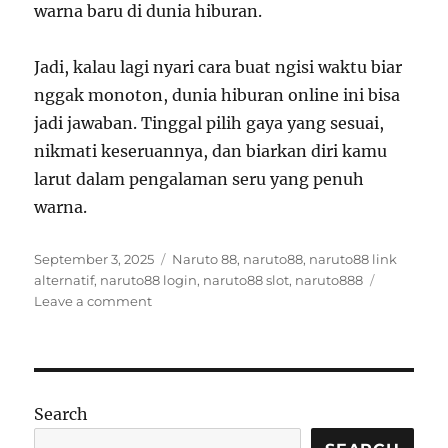
warna baru di dunia hiburan.
Jadi, kalau lagi nyari cara buat ngisi waktu biar
nggak monoton, dunia hiburan online ini bisa
jadi jawaban. Tinggal pilih gaya yang sesuai,
nikmati keseruannya, dan biarkan diri kamu
larut dalam pengalaman seru yang penuh
warna.
Posted
Tags
September 3, 2025
Naruto 88
,
naruto88
,
naruto88 link
on
alternatif
,
naruto88 login
,
naruto88 slot
,
naruto888
on
Leave a comment
Dunia
Hiburan
Digital
yang
Bikin
Search
Santai
dan