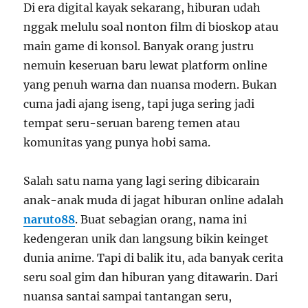
Di era digital kayak sekarang, hiburan udah
nggak melulu soal nonton film di bioskop atau
main game di konsol. Banyak orang justru
nemuin keseruan baru lewat platform online
yang penuh warna dan nuansa modern. Bukan
cuma jadi ajang iseng, tapi juga sering jadi
tempat seru-seruan bareng temen atau
komunitas yang punya hobi sama.
Salah satu nama yang lagi sering dibicarain
anak-anak muda di jagat hiburan online adalah
naruto88
. Buat sebagian orang, nama ini
kedengeran unik dan langsung bikin keinget
dunia anime. Tapi di balik itu, ada banyak cerita
seru soal gim dan hiburan yang ditawarin. Dari
nuansa santai sampai tantangan seru,