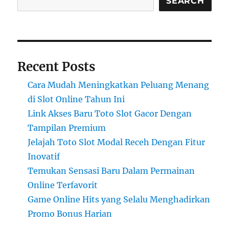
SEARCH
Seru
Recent Posts
Cara Mudah Meningkatkan Peluang Menang
di Slot Online Tahun Ini
Link Akses Baru Toto Slot Gacor Dengan
Tampilan Premium
Jelajah Toto Slot Modal Receh Dengan Fitur
Inovatif
Temukan Sensasi Baru Dalam Permainan
Online Terfavorit
Game Online Hits yang Selalu Menghadirkan
Promo Bonus Harian