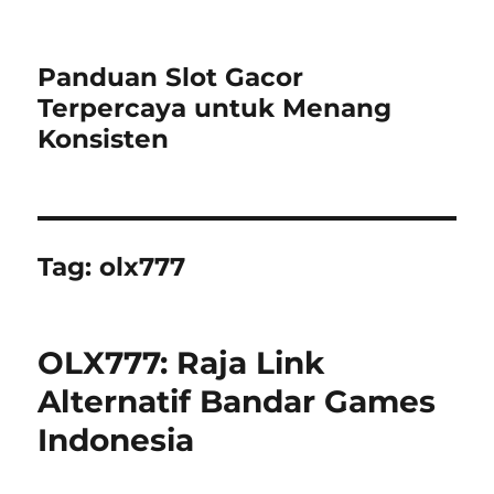
Panduan Slot Gacor
Terpercaya untuk Menang
Konsisten
Tag:
olx777
OLX777: Raja Link
Alternatif Bandar Games
Indonesia