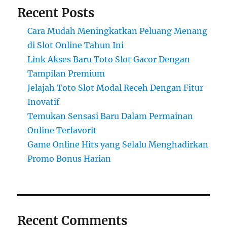
Recent Posts
Cara Mudah Meningkatkan Peluang Menang
di Slot Online Tahun Ini
Link Akses Baru Toto Slot Gacor Dengan
Tampilan Premium
Jelajah Toto Slot Modal Receh Dengan Fitur
Inovatif
Temukan Sensasi Baru Dalam Permainan
Online Terfavorit
Game Online Hits yang Selalu Menghadirkan
Promo Bonus Harian
Recent Comments