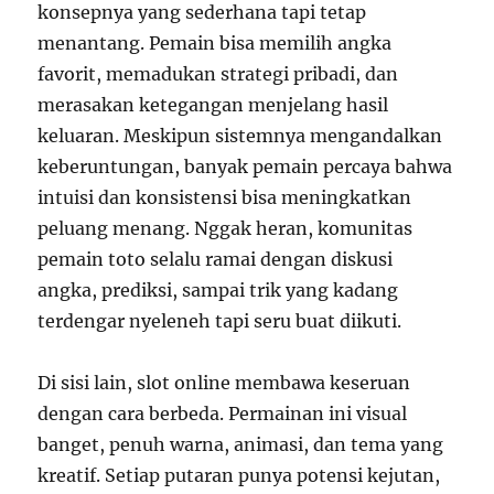
konsepnya yang sederhana tapi tetap
menantang. Pemain bisa memilih angka
favorit, memadukan strategi pribadi, dan
merasakan ketegangan menjelang hasil
keluaran. Meskipun sistemnya mengandalkan
keberuntungan, banyak pemain percaya bahwa
intuisi dan konsistensi bisa meningkatkan
peluang menang. Nggak heran, komunitas
pemain toto selalu ramai dengan diskusi
angka, prediksi, sampai trik yang kadang
terdengar nyeleneh tapi seru buat diikuti.
Di sisi lain, slot online membawa keseruan
dengan cara berbeda. Permainan ini visual
banget, penuh warna, animasi, dan tema yang
kreatif. Setiap putaran punya potensi kejutan,