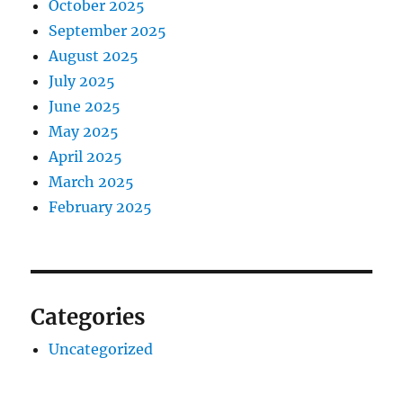
October 2025
September 2025
August 2025
July 2025
June 2025
May 2025
April 2025
March 2025
February 2025
Categories
Uncategorized