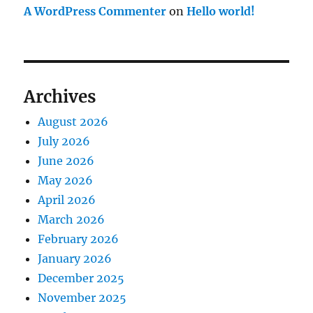
A WordPress Commenter
on
Hello world!
Archives
August 2026
July 2026
June 2026
May 2026
April 2026
March 2026
February 2026
January 2026
December 2025
November 2025