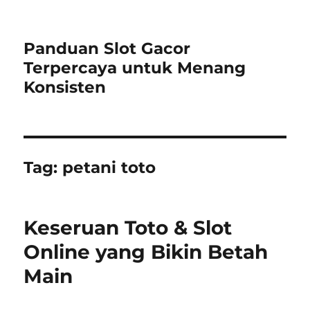
Panduan Slot Gacor
Terpercaya untuk Menang
Konsisten
Tag:
petani toto
Keseruan Toto & Slot
Online yang Bikin Betah
Main