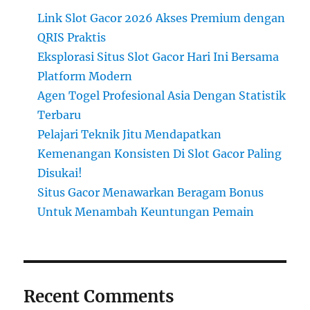
Link Slot Gacor 2026 Akses Premium dengan
QRIS Praktis
Eksplorasi Situs Slot Gacor Hari Ini Bersama
Platform Modern
Agen Togel Profesional Asia Dengan Statistik
Terbaru
Pelajari Teknik Jitu Mendapatkan
Kemenangan Konsisten Di Slot Gacor Paling
Disukai!
Situs Gacor Menawarkan Beragam Bonus
Untuk Menambah Keuntungan Pemain
Recent Comments