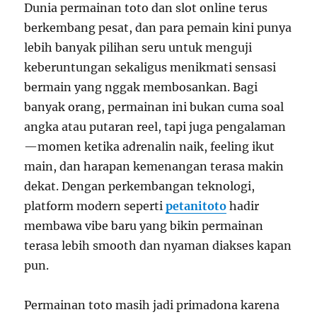
Dunia permainan toto dan slot online terus
berkembang pesat, dan para pemain kini punya
lebih banyak pilihan seru untuk menguji
keberuntungan sekaligus menikmati sensasi
bermain yang nggak membosankan. Bagi
banyak orang, permainan ini bukan cuma soal
angka atau putaran reel, tapi juga pengalaman
—momen ketika adrenalin naik, feeling ikut
main, dan harapan kemenangan terasa makin
dekat. Dengan perkembangan teknologi,
platform modern seperti
petanitoto
hadir
membawa vibe baru yang bikin permainan
terasa lebih smooth dan nyaman diakses kapan
pun.
Permainan toto masih jadi primadona karena