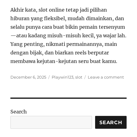
Akhir kata, slot online tetap jadi pilihan
hiburan yang fleksibel, mudah dimainkan, dan
selalu punya cara buat bikin pemain tersenyum
—atau kadang misuh-misuh kecil, ya wajar lah.
Yang penting, nikmati permainannya, main
dengan bijak, dan biarkan reels berputar
membawa kejutan-kejutan seru buat kamu.
Posted
Tags
on
December 6, 2025
Playwin123
,
slot
Leave a comment
on
Peson
Seru
di
Balik
Perma
Search
Slot
Onlin
SEARCH