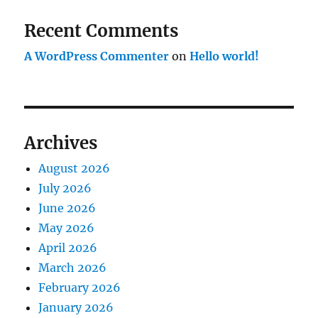
Recent Comments
A WordPress Commenter
on
Hello world!
Archives
August 2026
July 2026
June 2026
May 2026
April 2026
March 2026
February 2026
January 2026