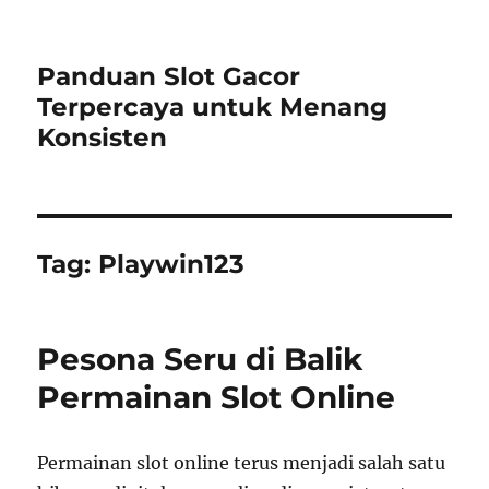
Panduan Slot Gacor
Terpercaya untuk Menang
Konsisten
Tag:
Playwin123
Pesona Seru di Balik
Permainan Slot Online
Permainan slot online terus menjadi salah satu