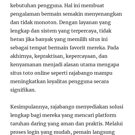
kebutuhan pengguna. Hal ini membuat
pengalaman bermain semakin menyenangkan
dan tidak monoton. Dengan layanan yang
lengkap dan sistem yang terpercaya, tidak
heran jika banyak yang memilih situs ini
sebagai tempat bermain favorit mereka. Pada
akhirnya, kepraktisan, kepercayaan, dan
kenyamanan menjadi alasan utama mengapa
situs toto online seperti rajabango mampu
meningkatkan loyalitas pengguna secara
signifikan.
Kesimpulannya, rajabango menyediakan solusi
lengkap bagi mereka yang mencari platform
taruhan daring yang aman dan praktis. Melalui
proses login yang mudah, pemain langsung