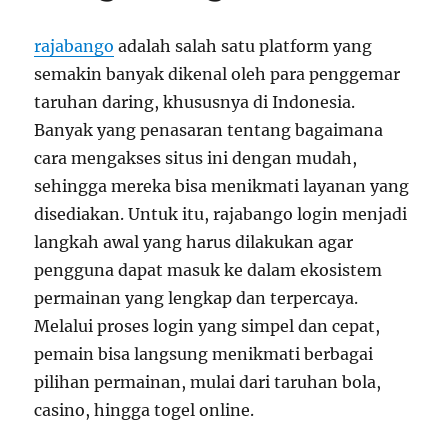
rajabango
adalah salah satu platform yang
semakin banyak dikenal oleh para penggemar
taruhan daring, khususnya di Indonesia.
Banyak yang penasaran tentang bagaimana
cara mengakses situs ini dengan mudah,
sehingga mereka bisa menikmati layanan yang
disediakan. Untuk itu, rajabango login menjadi
langkah awal yang harus dilakukan agar
pengguna dapat masuk ke dalam ekosistem
permainan yang lengkap dan terpercaya.
Melalui proses login yang simpel dan cepat,
pemain bisa langsung menikmati berbagai
pilihan permainan, mulai dari taruhan bola,
casino, hingga togel online.