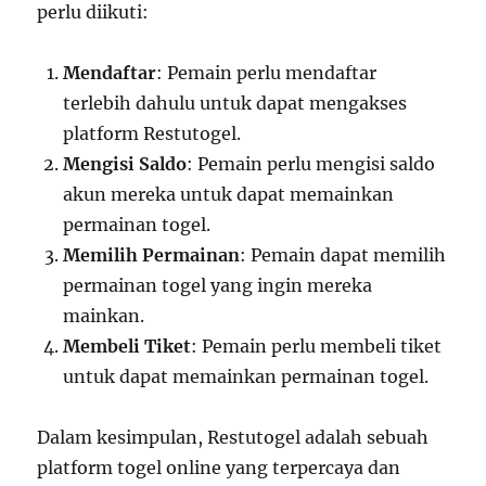
perlu diikuti:
Mendaftar
: Pemain perlu mendaftar
terlebih dahulu untuk dapat mengakses
platform Restutogel.
Mengisi Saldo
: Pemain perlu mengisi saldo
akun mereka untuk dapat memainkan
permainan togel.
Memilih Permainan
: Pemain dapat memilih
permainan togel yang ingin mereka
mainkan.
Membeli Tiket
: Pemain perlu membeli tiket
untuk dapat memainkan permainan togel.
Dalam kesimpulan, Restutogel adalah sebuah
platform togel online yang terpercaya dan