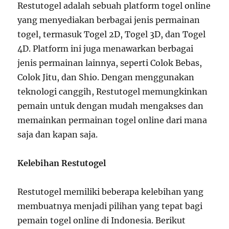
Restutogel adalah sebuah platform togel online
yang menyediakan berbagai jenis permainan
togel, termasuk Togel 2D, Togel 3D, dan Togel
4D. Platform ini juga menawarkan berbagai
jenis permainan lainnya, seperti Colok Bebas,
Colok Jitu, dan Shio. Dengan menggunakan
teknologi canggih, Restutogel memungkinkan
pemain untuk dengan mudah mengakses dan
memainkan permainan togel online dari mana
saja dan kapan saja.
Kelebihan Restutogel
Restutogel memiliki beberapa kelebihan yang
membuatnya menjadi pilihan yang tepat bagi
pemain togel online di Indonesia. Berikut