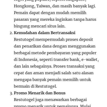
Hongkong, Taiwan, dan masih banyak lagi.
Pemain dapat dengan mudah memilih
pasaran yang mereka inginkan tanpa harus
bingung mencari situs lain.
Kemudahan dalam Bertransaksi
Restutogel mempermudah proses deposit
dan penarikan dana dengan menggunakan
berbagai metode pembayaran yang populer
di Indonesia, seperti transfer bank, e-wallet,
dan lain sebagainya. Proses transaksi yang
cepat dan aman menjadi salah satu alasan
mengapa banyak pemain memilih untuk
bermain di Restutogel.
Promo Menarik dan Bonus
Restutogel juga menawarkan berbagai
promo menarik untuk pemainnya. Mulai