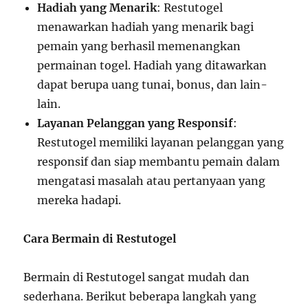
Hadiah yang Menarik
: Restutogel
menawarkan hadiah yang menarik bagi
pemain yang berhasil memenangkan
permainan togel. Hadiah yang ditawarkan
dapat berupa uang tunai, bonus, dan lain-
lain.
Layanan Pelanggan yang Responsif
:
Restutogel memiliki layanan pelanggan yang
responsif dan siap membantu pemain dalam
mengatasi masalah atau pertanyaan yang
mereka hadapi.
Cara Bermain di Restutogel
Bermain di Restutogel sangat mudah dan
sederhana. Berikut beberapa langkah yang