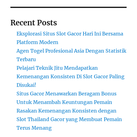
Recent Posts
Eksplorasi Situs Slot Gacor Hari Ini Bersama
Platform Modern
Agen Togel Profesional Asia Dengan Statistik
Terbaru
Pelajari Teknik Jitu Mendapatkan
Kemenangan Konsisten Di Slot Gacor Paling
Disukai!
Situs Gacor Menawarkan Beragam Bonus
Untuk Menambah Keuntungan Pemain
Rasakan Kemenangan Konsisten dengan
Slot Thailand Gacor yang Membuat Pemain
Terus Menang