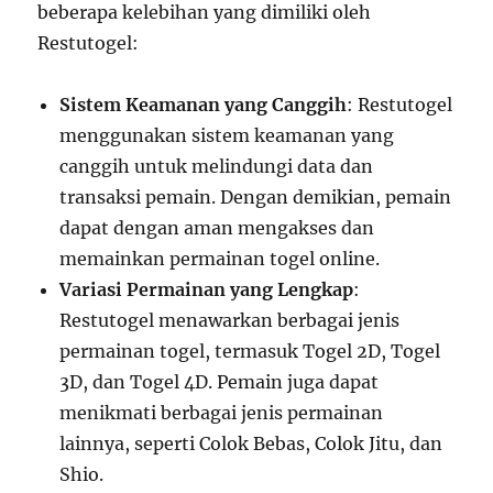
beberapa kelebihan yang dimiliki oleh
Restutogel:
Sistem Keamanan yang Canggih
: Restutogel
menggunakan sistem keamanan yang
canggih untuk melindungi data dan
transaksi pemain. Dengan demikian, pemain
dapat dengan aman mengakses dan
memainkan permainan togel online.
Variasi Permainan yang Lengkap
:
Restutogel menawarkan berbagai jenis
permainan togel, termasuk Togel 2D, Togel
3D, dan Togel 4D. Pemain juga dapat
menikmati berbagai jenis permainan
lainnya, seperti Colok Bebas, Colok Jitu, dan
Shio.