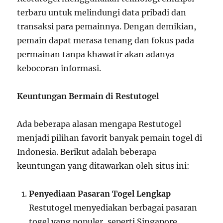
terbaru untuk melindungi data pribadi dan
transaksi para pemainnya. Dengan demikian,
pemain dapat merasa tenang dan fokus pada
permainan tanpa khawatir akan adanya
kebocoran informasi.
Keuntungan Bermain di Restutogel
Ada beberapa alasan mengapa Restutogel
menjadi pilihan favorit banyak pemain togel di
Indonesia. Berikut adalah beberapa
keuntungan yang ditawarkan oleh situs ini:
Penyediaan Pasaran Togel Lengkap
Restutogel menyediakan berbagai pasaran
togel yang populer, seperti Singapore,