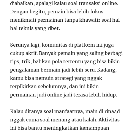
diabaikan, apalagi kalau soal transaksi online.
Dengan begitu, pemain bisa lebih fokus
menikmati permainan tanpa khawatir soal hal-
hal teknis yang ribet.
Serunya lagi, komunitas di platform ini juga
cukup aktif. Banyak pemain yang saling berbagi
tips, trik, bahkan pola tertentu yang bisa bikin
pengalaman bermain jadi lebih seru. Kadang,
kamu bisa nemuin strategi yang nggak
terpikirkan sebelumnya, dan ini bikin
permainan judi online jadi terasa lebih hidup.
Kalau ditanya soal manfaatnya, main di rina4d
nggak cuma soal menang atau kalah. Aktivitas
ini bisa bantu meningkatkan kemampuan