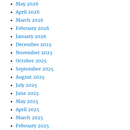
May 2026
April 2026
March 2026
February 2026
January 2026
December 2025
November 2025
October 2025
September 2025
August 2025
July 2025
June 2025
May 2025
April 2025
March 2025
February 2025