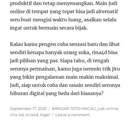
produktif dan tetap menyenangkan. Main judi
online di tempat yang tepat bisa jadi alternatif
seru buat mengisi waktu luang, asalkan selalu
ingat untuk bermain secara bijak.
Kalau kamu pengen coba sensasi baru dan lihat
sendiri kenapa banyak orang suka, rina4d bisa
jadi pilihan yang pas. Siapa tahu, di tengah
serunya permainan, kamu juga nemuin trik jitu
yang bikin pengalaman main makin maksimal.
Jadi, siap untuk coba dan rasain sendiri serunya
hiburan digital yang beda dari biasanya?
Posted
Tags
September 17, 2025
BANDAR TOTO MACAU
,
judi online
,
on
on
rina 4d
,
rina4d
,
togel
Leave a comment
Serunya
Hiburan