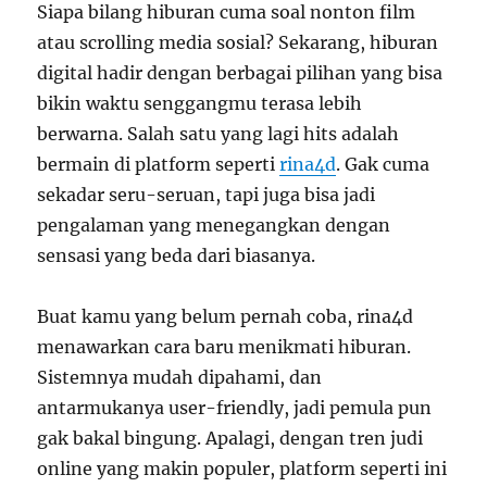
Siapa bilang hiburan cuma soal nonton film
atau scrolling media sosial? Sekarang, hiburan
digital hadir dengan berbagai pilihan yang bisa
bikin waktu senggangmu terasa lebih
berwarna. Salah satu yang lagi hits adalah
bermain di platform seperti
rina4d
. Gak cuma
sekadar seru-seruan, tapi juga bisa jadi
pengalaman yang menegangkan dengan
sensasi yang beda dari biasanya.
Buat kamu yang belum pernah coba, rina4d
menawarkan cara baru menikmati hiburan.
Sistemnya mudah dipahami, dan
antarmukanya user-friendly, jadi pemula pun
gak bakal bingung. Apalagi, dengan tren judi
online yang makin populer, platform seperti ini