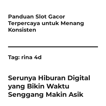
Panduan Slot Gacor
Terpercaya untuk Menang
Konsisten
Tag:
rina 4d
Serunya Hiburan Digital
yang Bikin Waktu
Senggang Makin Asik