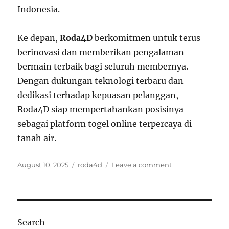
Indonesia.
Ke depan,
Roda4D
berkomitmen untuk terus
berinovasi dan memberikan pengalaman
bermain terbaik bagi seluruh membernya.
Dengan dukungan teknologi terbaru dan
dedikasi terhadap kepuasan pelanggan,
Roda4D siap mempertahankan posisinya
sebagai platform togel online terpercaya di
tanah air.
Posted
Tags
on
August 10, 2025
roda4d
Leave a comment
on
Platform
Togel
Online
Terpercaya
dengan
Search
Layanan