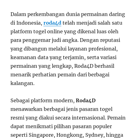
Dalam perkembangan dunia permainan daring
di Indonesia,
roda4d
telah menjadi salah satu
platform togel online yang dikenal luas oleh
para penggemar judi angka. Dengan reputasi
yang dibangun melalui layanan profesional,
keamanan data yang terjamin, serta variasi
permainan yang lengkap, Roda4D berhasil
menarik perhatian pemain dari berbagai
kalangan.
Sebagai platform modern,
Roda4D
menawarkan berbagai jenis pasaran togel
resmi yang diakui secara internasional. Pemain
dapat menikmati pilihan pasaran populer
seperti Singapore, Hongkong, Sydney, hingga