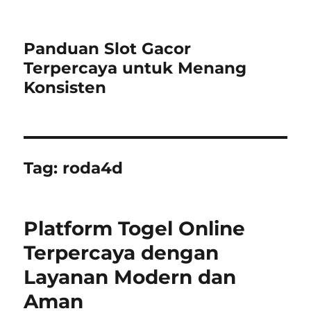
Panduan Slot Gacor
Terpercaya untuk Menang
Konsisten
Tag:
roda4d
Platform Togel Online
Terpercaya dengan
Layanan Modern dan
Aman