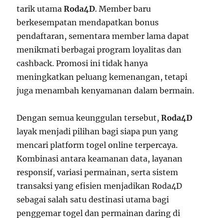
tarik utama
Roda4D
. Member baru
berkesempatan mendapatkan bonus
pendaftaran, sementara member lama dapat
menikmati berbagai program loyalitas dan
cashback. Promosi ini tidak hanya
meningkatkan peluang kemenangan, tetapi
juga menambah kenyamanan dalam bermain.
Dengan semua keunggulan tersebut,
Roda4D
layak menjadi pilihan bagi siapa pun yang
mencari platform togel online terpercaya.
Kombinasi antara keamanan data, layanan
responsif, variasi permainan, serta sistem
transaksi yang efisien menjadikan Roda4D
sebagai salah satu destinasi utama bagi
penggemar togel dan permainan daring di