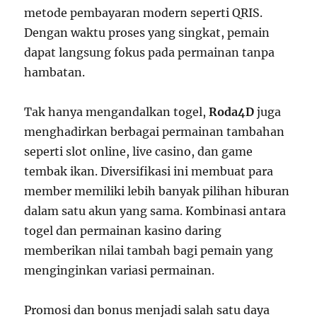
metode pembayaran modern seperti QRIS.
Dengan waktu proses yang singkat, pemain
dapat langsung fokus pada permainan tanpa
hambatan.
Tak hanya mengandalkan togel,
Roda4D
juga
menghadirkan berbagai permainan tambahan
seperti slot online, live casino, dan game
tembak ikan. Diversifikasi ini membuat para
member memiliki lebih banyak pilihan hiburan
dalam satu akun yang sama. Kombinasi antara
togel dan permainan kasino daring
memberikan nilai tambah bagi pemain yang
menginginkan variasi permainan.
Promosi dan bonus menjadi salah satu daya