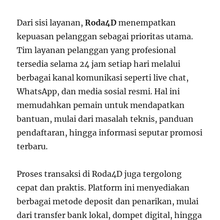
Dari sisi layanan,
Roda4D
menempatkan
kepuasan pelanggan sebagai prioritas utama.
Tim layanan pelanggan yang profesional
tersedia selama 24 jam setiap hari melalui
berbagai kanal komunikasi seperti live chat,
WhatsApp, dan media sosial resmi. Hal ini
memudahkan pemain untuk mendapatkan
bantuan, mulai dari masalah teknis, panduan
pendaftaran, hingga informasi seputar promosi
terbaru.
Proses transaksi di Roda4D juga tergolong
cepat dan praktis. Platform ini menyediakan
berbagai metode deposit dan penarikan, mulai
dari transfer bank lokal, dompet digital, hingga