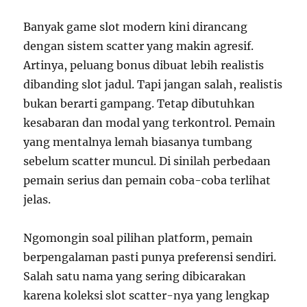
Banyak game slot modern kini dirancang
dengan sistem scatter yang makin agresif.
Artinya, peluang bonus dibuat lebih realistis
dibanding slot jadul. Tapi jangan salah, realistis
bukan berarti gampang. Tetap dibutuhkan
kesabaran dan modal yang terkontrol. Pemain
yang mentalnya lemah biasanya tumbang
sebelum scatter muncul. Di sinilah perbedaan
pemain serius dan pemain coba-coba terlihat
jelas.
Ngomongin soal pilihan platform, pemain
berpengalaman pasti punya preferensi sendiri.
Salah satu nama yang sering dibicarakan
karena koleksi slot scatter-nya yang lengkap