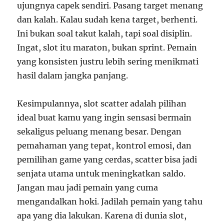
ujungnya capek sendiri. Pasang target menang
dan kalah. Kalau sudah kena target, berhenti.
Ini bukan soal takut kalah, tapi soal disiplin.
Ingat, slot itu maraton, bukan sprint. Pemain
yang konsisten justru lebih sering menikmati
hasil dalam jangka panjang.
Kesimpulannya, slot scatter adalah pilihan
ideal buat kamu yang ingin sensasi bermain
sekaligus peluang menang besar. Dengan
pemahaman yang tepat, kontrol emosi, dan
pemilihan game yang cerdas, scatter bisa jadi
senjata utama untuk meningkatkan saldo.
Jangan mau jadi pemain yang cuma
mengandalkan hoki. Jadilah pemain yang tahu
apa yang dia lakukan. Karena di dunia slot,