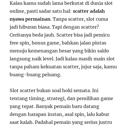
Kalau kamu sudah lama berkutat di dunia slot
online, pasti sadar satu hal:
scatter adalah
nyawa permainan
. Tanpa scatter, slot cuma
jadi hiburan biasa. Tapi dengan scatter?
Ceritanya beda jauh. Scatter bisa jadi pemicu
free spin, bonus game, bahkan jalan pintas
menuju kemenangan besar yang bikin saldo
langsung naik level. Jadi kalau masih main slot
tanpa paham kekuatan scatter, jujur saja, kamu
buang-buang peluang.
Slot scatter bukan soal hoki semata. Ini
tentang timing, strategi, dan pemilihan game
yang tepat. Banyak pemain baru datang
dengan harapan instan, asal spin, lalu kabur
saat kalah. Padahal pemain yang serius justru