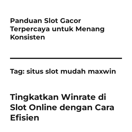
Panduan Slot Gacor
Terpercaya untuk Menang
Konsisten
Tag:
situs slot mudah maxwin
Tingkatkan Winrate di
Slot Online dengan Cara
Efisien